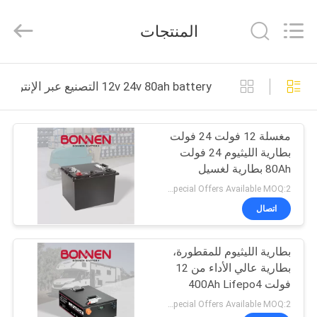
Bonnen
Battery
Technology
المنتجات
Co.,
Ltd..
All
Rights
منزل
Reserved.
12v 24v 80ah battery التصنيع عبر الإنترنت
المنتجات
مغسلة 12 فولت 24 فولت
بطارية الليثيوم 24 فولت
حول
80Ah بطارية لغسيل
بنا
الأرضيات
Special Offers Available MOQ:2 وحدة
اتصال
جولة
بطارية الليثيوم للمقطورة،
في
بطارية عالي الأداء من 12
المعمل
فولت 400Ah Lifepo4
للسيارات ذات الشاحنات،
Special Offers Available MOQ:2 وحدة