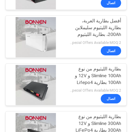
المقطورات، والسيارات
ضبط
اتصال
المتنقلة
الجودة
أفضل بطارية العربة،
بطارية الليثيوم سليملاين
اتصل
200Ah، بطارية الليثيوم
بنا
12V RV، بطارية العربة
Special Offers Available MOQ:2 وحدة
قابلة لإعادة الشحن 12V
اتصال
200Ah
أخبار
بطارية الليثيوم من نوع
Slimline 100Ah و 12V و
خريطة
100Ah بطارية Lifepo4
الموقع
للسيارات المتنقلة
Special Offers Available MOQ:2 وحدة
اتصال
سياسة
بطارية الليثيوم من نوع
الخصوصية
Slimline 300Ah و 12V
300Ah بطارية LiFePo4