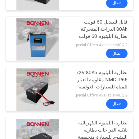
ضبط
اتصال
الجودة
قابل للتبديل 60 فولت
80Ah الدراجة المتحركة
اتصل
بطارية الليثيوم 60 فولت
بنا
الليثيوم للدراجات الثلاثية
Special Offers Available MOQ:2 وحدة
الكهربائية
اتصال
أخبار
بطارية الليثيوم 72V 80Ah
NMC IP65 مقاومة الغبار
خريطة
للمياه للسيارات الغولفية
الموقع
الدراجة النارية
Special Offers Available MOQ:2 وحدة
اتصال
سياسة
بطارية الليثيوم الكهربائية
الخصوصية
ثلاثية الدراجات بطارية
الليثيوم للسيارة منخفضة