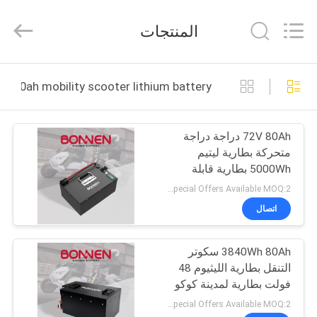
Bonnen
Battery
Technology
المنتجات
Co.,
Ltd..
All
Rights
منزل
Reserved.
80ah mobility scooter lithium battery التصنيع عبر الإنترنت
المنتجات
72V 80Ah دراجة دراجة
متحركة بطارية ليتيم
حول
5000Wh بطارية قابلة
بنا
للتبديل للدراجة النارية
Special Offers Available MOQ:2 وحدة
الكهربائية
اتصال
جولة
3840Wh 80Ah سكوتر
في
التنقل بطارية الليثيوم 48
المعمل
فولت بطارية لمدينة كوكو
Special Offers Available MOQ:2 وحدة