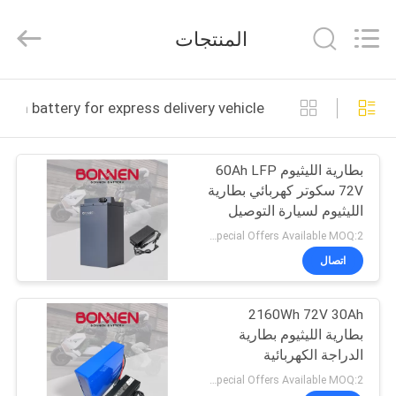
Bonnen
Battery
Technology
المنتجات
Co.,
Ltd..
All
Rights
منزل
Reserved.
ric scooter lithium battery for express delivery vehicle
المنتجات
بطارية الليثيوم 60Ah LFP
72V سكوتر كهربائي بطارية
حول
الليثيوم لسيارة التوصيل
بنا
السريع
Special Offers Available MOQ:2 وحدة
اتصال
جولة
2160Wh 72V 30Ah
في
بطارية الليثيوم بطارية
المعمل
الدراجة الكهربائية
لمجموعات محركات
Special Offers Available MOQ:2 وحدة