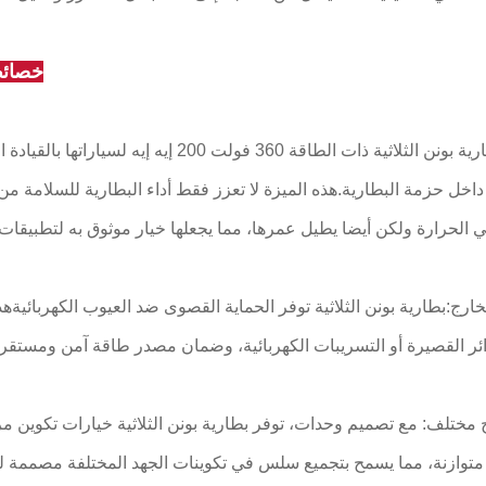
خصائص
تتباهى بطارية بونن الثلاثية ذات الطاقة 360 فولت 200 إيه إيه لسياراته
 داخل حزمة البطارية.هذه الميزة لا تعزز فقط أداء البطارية للسلامة من
خارج:بطارية بونن الثلاثية توفر الحماية القصوى ضد العيوب الكهربائيةهذ
مختلف: مع تصميم وحدات، توفر بطارية بونن الثلاثية خيارات تكوين مرن
متوازنة، مما يسمح بتجميع سلس في تكوينات الجهد المختلفة مصممة ل