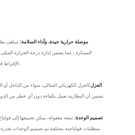
1- موصلة حرارية جيدة، وأداء السلامة:
الممتازة ، مما يضمن إدارة درجة الحرارة المثلى
الإفراط في الحرارة ولكن أيضا يطيل عمرها، مما يجعلها خيار موثوق به لتطبيقات السيارات.
2العزل:
العزل الكهربائي المثالي، سواء من الداخل أو ال
تضمن أن البطارية تعمل بكفاءة دون أي خطر من الدوائر القصيرة أو التسريبات الكهربائية، وضمان مصدر طاقة آمن ومستقر للسيارات.
3تصميم الوحدة:
سعة معقولة، يمكن تجميعها إلى فولتاج 
متطلبات فولتاجية مختلفة.تم تصميم الوحدات بقدرة 