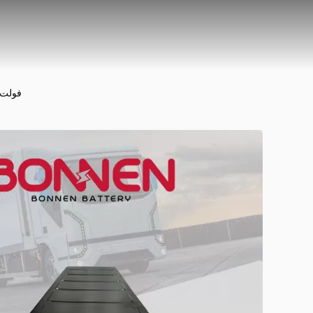
360 فولت 200 أيه إيه إف بطارية الليثيوم للسيارات الكهربائية بنك الطاقة للسيارات التجار