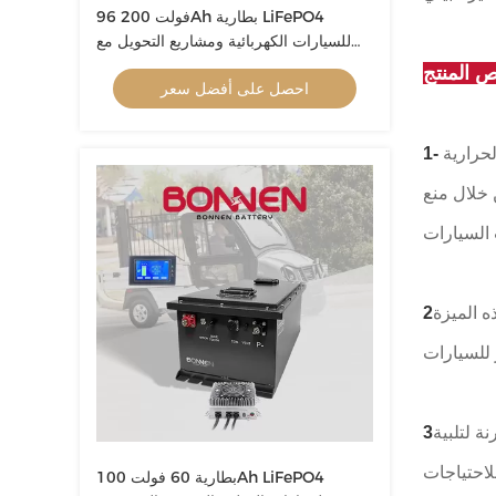
96 فولت 200Ah بطارية LiFePO4
للسيارات الكهربائية ومشاريع التحويل مع
مراقبة LCD عن بعد
 المنتج
احصل على أفضل سعر
ا بالقيادة الحرارية
 خلال منع
ه الميزة
ة لتلبية
لاحتياجات
بطارية 60 فولت 100Ah LiFePO4