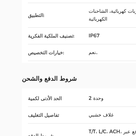
ربات كهربائية، الشاحنات
التطبيق:
الكهربائية
IP67
تصنيف الملكية الفكرية:
نعم..
خيارات التخصيص:
شروط الدفع والشحن
2 وحدة
الحد الأدنى لكمية
غلاف خشبي
تفاصيل التغليف
T/T، L/C، ACH، الدفع عبر Fedwire، تحويل رصيد
شروط الدفع