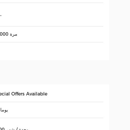
نعم..
≥ 2000 مرة
cial Offers Available
30 يوما
5000 وحدة / شهر