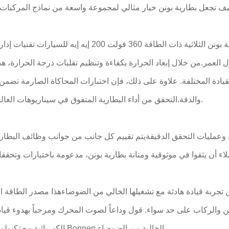
تتضمن بطارية بونن الثلاثية ذات الطاقة 360 فولت 200 إيه إيه للسيارا
العمر.من خلال إبعاد الحرارة بكفاءة وتنظيم تقلبات درجة الحرارة، هذ
ة المختلفة. علاوة على ذلك، فإن اختبارات المحاكاة الصارمة تضمن 
والدقة.التحقق من أداء البطارية المتفوق في سيناريوهات العالم الحقيقي.
وعمليات التحقق الدقيقةيتم تقييم كل جانب من جوانب وظائف البطارية
من تجربة قيادة هادئة مع تشغيلها الخالي من الضوضاءهذا مصدر الطاقة 
ن والركاب على حد سواء. قول وداعاً لصوت المحرك ومرحباً بهدوء قياد
الكهربائية مع تكنولوجيا بطارية Bonnen الخالية من الضوضاء.