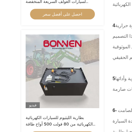
لسيارات الغولف السريعة المنخفضة
المركبات عالية الجهد العمر الطويل
احصل على أفضل سعر
ت تقنيات إدارة حرارية
ا التصميم
الموثوقية
 وأدائها
فيديو
الصامت
بطارية الليثيوم للسيارات الكهربائية
ة السيارة
الكهربائية من 80 فولت 500 أواح طاقة
إجمالية 40 كيلوواط خيارات تخصيص