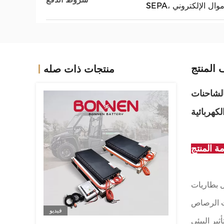
 الأموال الإلكتروني
المنتج
منتجات ذات صله
لشاحنات
لكهربائية
ة المنتج
 بطارياتنا 360 فولت 200Ah توفر كثافة
ات الرصاص
فيديو