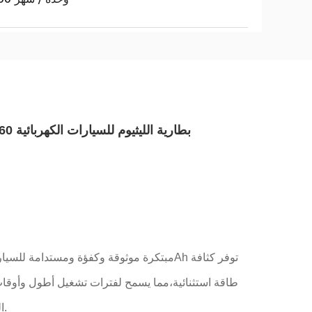
بطارية الليثيوم للسيارات الكهربائية 360 فولت 200 أيه إيه للكهرباء التجارية
طاقة استثنائية،مما يسمح لفترات تشغيل أطول وأوقات
الحمضي التقليدية، مما يقلل من الحاجة إلى الاستبدال المتكرر وتقليل التأثير البيئي.