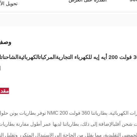
SEPA، تحويل
وصف 
المركبات
الكهربائية
الشاحنات
ا
ا
مقدم
توفر بطاريات بونن حلول بطاريات NMC مبتكرة موثوقة وكفؤة ومستدامة للسيارات الكهربائية.
 شحن أقلبالإضافة إلى ذلك، بطارياتنا لديها عمر أطول مقارنة بطاري