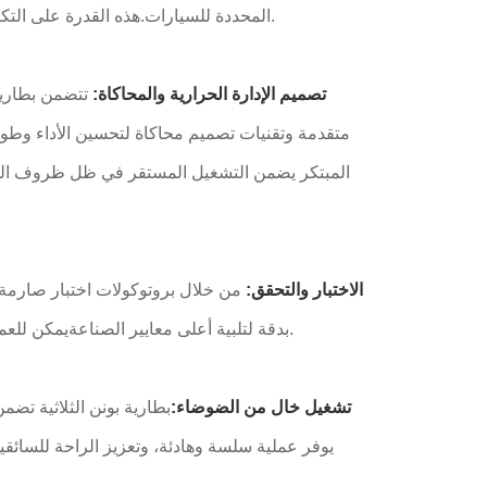
المحددة للسيارات.هذه القدرة على التكيف تجعل بطارية بونن خيار مثالي لمجموعة واسعة من نماذج المركبات الكهربائية.
4تصميم الإدارة الحرارية والمحاكاة:
متقدمة وتقنيات تصميم محاكاة لتحسين الأداء وطول 
المبتكر يضمن التشغيل المستقر في ظل ظروف القياد
5الاختبار والتحقق:
من خلال بروتوكولات اختبار صارمة 
بدقة لتلبية أعلى معايير الصناعةيمكن للعملاء أن يثقوا في موثوقية ومتانة بطارية بونن، مدعومة باختبارات وتحققات صارمة.
6- تشغيل خال من الضوضاء:
بطارية بونن الثلاثية تض
يوفر عملية سلسة وهادئة، وتعزيز الراحة للسائقي