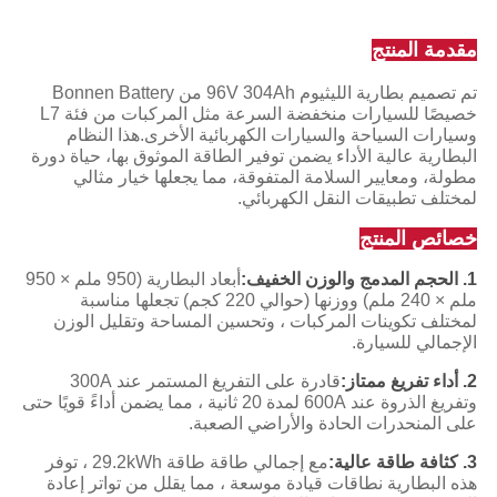
مقدمة المنتج
تم تصميم بطارية الليثيوم 96V 304Ah من Bonnen Battery
خصيصًا للسيارات منخفضة السرعة مثل المركبات من فئة L7
وسيارات السياحة والسيارات الكهربائية الأخرى.هذا النظام
البطارية عالية الأداء يضمن توفير الطاقة الموثوق بها، حياة دورة
مطولة، ومعايير السلامة المتفوقة، مما يجعلها خيار مثالي
لمختلف تطبيقات النقل الكهربائي.
خصائص المنتج
1.
الحجم المدمج والوزن الخفيف:
أبعاد البطارية (950 ملم × 950
ملم × 240 ملم) ووزنها (حوالي 220 كجم) تجعلها مناسبة
لمختلف تكوينات المركبات ، وتحسين المساحة وتقليل الوزن
الإجمالي للسيارة.
2.
أداء تفريغ ممتاز:
قادرة على التفريغ المستمر عند 300A
وتفريغ الذروة عند 600A لمدة 20 ثانية ، مما يضمن أداءً قويًا حتى
على المنحدرات الحادة والأراضي الصعبة.
3.
كثافة طاقة عالية:
مع إجمالي طاقة طاقة 29.2kWh ، توفر
هذه البطارية نطاقات قيادة موسعة ، مما يقلل من تواتر إعادة