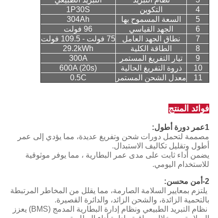
4
التكوين
1P30S
5
السعة المسموح بها
304Ah
6
الجهد القياسي
96 فولت
7
نطاق الجهد العامل
75 فولت - 109.5 فولت
8
الطاقة الكلية
29.2kWh
9
تيار التفريغ المستمر
300A
10
ذروة التفريغ الحالية
600A (20s)
11
معدل الشحن المستمر
0.5C
فوائد المنتج
1عمر دورة أطول:
مصممة لتحمل دورات شحن وتفريغ عديدة، مما يؤدي إلى عمر
أطول وتقليل تكاليف الاستبدال.
يضمن أداء ثابت على مدى عمر البطارية ، مما يوفر موثوقية
للاستخدام اليومي.
2-أمن محسن:
يلتزم بمعايير السلامة الصارمة، مما يقلل من المخاطر المرتبطة
بالتحمية الزائدة، والشحن الزائد، والدائرة القصيرة.
نظام التبريد الطبيعي ونظام إدارة البطارية المدمج (BMS) يعزز