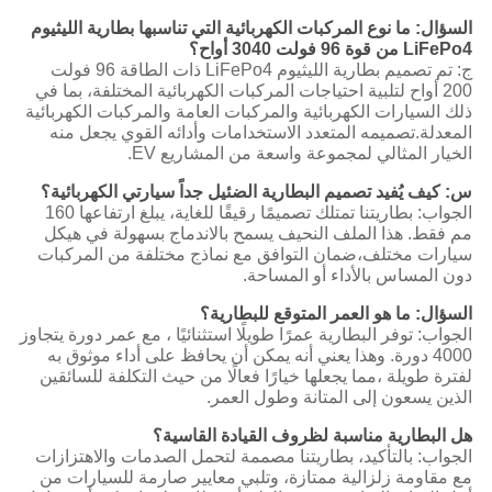
السؤال: ما نوع المركبات الكهربائية التي تناسبها بطارية الليثيوم
LiFePo4 من قوة 96 فولت 3040 أواح؟
ج: تم تصميم بطارية الليثيوم LiFePo4 ذات الطاقة 96 فولت
200 أواح لتلبية احتياجات المركبات الكهربائية المختلفة، بما في
ذلك السيارات الكهربائية والمركبات العامة والمركبات الكهربائية
المعدلة.تصميمه المتعدد الاستخدامات وأدائه القوي يجعل منه
الخيار المثالي لمجموعة واسعة من المشاريع EV.
س: كيف يُفيد تصميم البطارية الضئيل جداً سيارتي الكهربائية؟
الجواب: بطاريتنا تمتلك تصميمًا رقيقًا للغاية، يبلغ ارتفاعها 160
مم فقط. هذا الملف النحيف يسمح بالاندماج بسهولة في هيكل
سيارات مختلف،ضمان التوافق مع نماذج مختلفة من المركبات
دون المساس بالأداء أو المساحة.
السؤال: ما هو العمر المتوقع للبطارية؟
الجواب: توفر البطارية عمرًا طويلًا استثنائيًا ، مع عمر دورة يتجاوز
4000 دورة. وهذا يعني أنه يمكن أن يحافظ على أداء موثوق به
لفترة طويلة ،مما يجعلها خيارًا فعالًا من حيث التكلفة للسائقين
الذين يسعون إلى المتانة وطول العمر.
هل البطارية مناسبة لظروف القيادة القاسية؟
الجواب: بالتأكيد، بطاريتنا مصممة لتحمل الصدمات والاهتزازات
مع مقاومة زلزالية ممتازة، وتلبي معايير صارمة للسيارات من