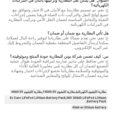
السؤال: هل يمكن نقل البطارية وتركيبها بأمان في المركبات
الكهربائية؟
ج: نعم، تم تصميم بطاريتنا مع الأمان في الاعتبار وتتوافق مع
جميع لوائح النقل والتركيب ذات الصلة.فريقنا يضمن إجراءات
التعبئة والتعامل المناسبة لضمان النقل الآمن وتركيب البطارية
في المركبات الكهربائية.
هل تأتي البطارية مع ضمان أو ضمان؟
ج: نعم، نحن نقدم ضمانًا على بطارياتنا لتوفير راحة البال لعملائنا.
يمكننا إرسال التفاصيل المتعلقة بتغطية الضمان والشروط إليك
عبر البريد الإلكتروني.
س: كيف تضمن شركة بونن للبطارية جودة المنتج وموثوقيته؟
ج: نحن نحافظ على تدابير صارمة لمراقبة الجودة طوال عملية
التصنيع لضمان أن كل بطارية تلبي معاييرنا العالية للأداء
والموثوقية والسلامة.بطارياتنا تخضع لإجراءات اختبار وشهادة
صارمة لضمان الامتثال للوائح والمعايير الصناعية.
بطارية الليثيوم الكهربائية,بطارية الليثيوم 150Ah EV,بطارية الليثيوم 60Ah EV
Ev Cars LiFePo4 Lithium Battery Pack,96V 304Ah LiFePo4 Lithium
Battery Pack,
60ah ev lithium battery