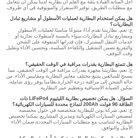
أجل المتانة.القيادة بثقة مع العلم أن بطارية لدينا يمكن أن تتعامل
مع متطلبات الطريق، توفير الاستقرار والموثوقية في أي ظروف.
هل يمكن استخدام البطارية لعمليات الأسطول أو مشاريع تبادل
البطاريات؟
ج: نعم، بطاريتنا تقدم أداءً متنوعًا مناسبًا لعمليات الأسطول
ومشاريع تبادل البطاريات.
سواء بالنسبة لأسطولات تجارية أو
خدمات التنقل المشترك، فإن قدراتها المتفوقة على الشحن
والتفريغ تضمن التشغيل والكفاءة السلسة، وتحسين الأداء وتقليل
وقت التوقف.
هل تتمتع البطارية بقدرات مراقبة في الوقت الحقيقي؟
ج: نعم، بطاريتنا مجهزة بقدرات مراقبة في الوقت الحقيقي، مما
يسمح للسائقين بتتبع مختلف معايير البطارية ومقاييس الأداء. من
حالة الشحن إلى مراقبة درجة الحرارة,نظامنا يوفر رؤى شاملة،
تمكين الصيانة الاستباقية وتعظيم عمر البطارية.
السؤال: هل يمكن تخصيص بطارية الليثيوم LiFePo4 ذات
الطاقة 96 فولت 200Ah لنماذج محددة للسيارات الكهربائية؟
ج: نعم، شركة بونن للبطارية متخصصة في حلول مخصصة
لمصنعي السيارات الكهربائية ومديري المشاريع. يمكننا تخصيص
البطارية لتتناسب مع متطلبات السيارات المحددة،ضمان الأداء
الأمثل والتوافق.