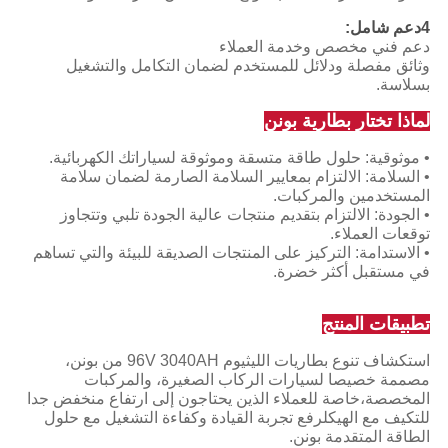
4دعم شامل:
دعم فني مخصص وخدمة العملاء
وثائق مفصلة ودلائل للمستخدم لضمان التكامل والتشغيل
بسلاسة.
لماذا تختار بطارية بونن
•
موثوقية: حلول طاقة متسقة وموثوقة لسياراتك الكهربائية.
•
السلامة: الالتزام بمعايير السلامة الصارمة لضمان سلامة
المستخدمين والمركبات.
•
الجودة: الالتزام بتقديم منتجات عالية الجودة تلبي وتتجاوز
توقعات العملاء.
•
الاستدامة: التركيز على المنتجات الصديقة للبيئة والتي تساهم
في مستقبل أكثر خضرة.
تطبيقات المنتج
استكشاف تنوع بطاريات الليثيوم 96V 3040AH من بونن،
مصممة خصيصا لسيارات الركاب الصغيرة، والمركبات
المخصصة،خاصة للعملاء الذين يحتاجون إلى ارتفاع منخفض جدا
للتكيف مع الهيكلرفع تجربة القيادة وكفاءة التشغيل مع حلول
الطاقة المتقدمة بونن.