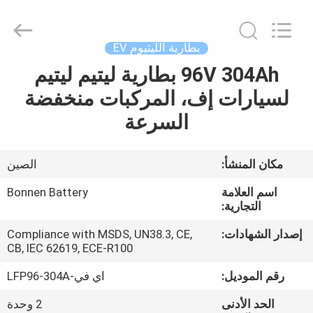
Bonnen
Battery
Technology
Co.,
Ltd..
بطارية الليثيوم EV
All
Rights
96V 304Ah بطارية ليتيم ليتيم
منزل
Reserved.
لسيارات إف، المركبات منخفضة
المنتجات
السرعة
حول
مكان المنشأ:
الصين
بنا
اسم العلامة
Bonnen Battery
التجارية:
جولة
إصدار الشهادات:
Compliance with MSDS, UN38.3, CE,
CB, IEC 62619, ECE-R100
في
المعمل
رقم الموديل:
اي في-LFP96-304A
الحد الأدنى
2 وحدة