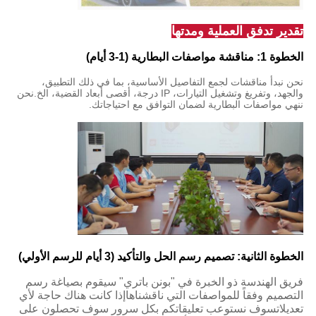
تقدير تدفق العملية ومدتها
الخطوة 1: مناقشة مواصفات البطارية (1-3 أيام)
نحن نبدأ مناقشات لجمع التفاصيل الأساسية، بما في ذلك التطبيق،
والجهد، وتفريغ وتشغيل التيارات، IP درجة، أقصى أبعاد القضية، الخ.نحن
ننهي مواصفات البطارية لضمان التوافق مع احتياجاتك.
الخطوة الثانية: تصميم رسم الحل والتأكيد (3 أيام للرسم الأولي)
فريق الهندسة ذو الخبرة في "بونن باتري" سيقوم بصياغة رسم
التصميم وفقاً للمواصفات التي ناقشناهاإذا كانت هناك حاجة لأي
تعديلاتسوف نستوعب تعليقاتكم بكل سرور سوف تحصلون على