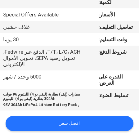
لكمية:
ضبط
الجودة
الأسعار:
Special Offers Available
تفاصيل التغليف:
غلاف خشبي
اتصل
وقت التسليم:
30 يوما
بنا
شروط الدفع:
T/T، L/C، ACH، الدفع عبر Fedwire،
تحويل رصيد SEPA، تحويل الأموال
أخبار
الإلكتروني
القدرة على
5000 وحدة / شهر
العرض:
خريطة
الموقع
تسليط الضوء:
سيارات (إيف) بطارية (ليفي بو 4) الليثيوم 96 فولت
304Ah بطارية (ليفي بو 4) الليثيوم
,
96V 304Ah LiFePo4 Lithium Battery Pack
سياسة
افضل سعر
الخصوصية