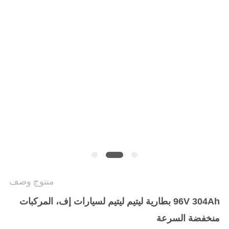
منتوج وصف
96V 304Ah بطارية ليتيم ليتيم لسيارات إف، المركبات
منخفضة السرعة