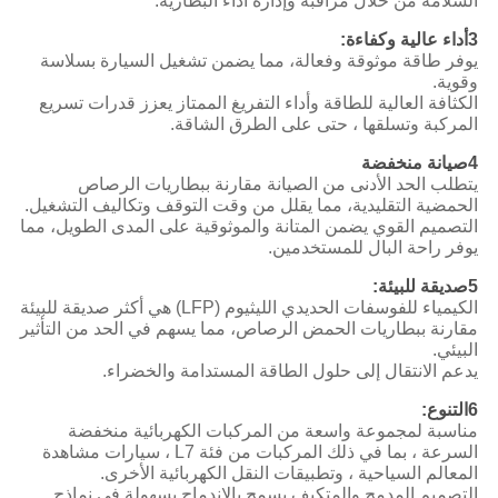
السلامة من خلال مراقبة وإدارة أداء البطارية.
3أداء عالية وكفاءة:
يوفر طاقة موثوقة وفعالة، مما يضمن تشغيل السيارة بسلاسة
وقوية.
الكثافة العالية للطاقة وأداء التفريغ الممتاز يعزز قدرات تسريع
المركبة وتسلقها ، حتى على الطرق الشاقة.
4صيانة منخفضة
يتطلب الحد الأدنى من الصيانة مقارنة ببطاريات الرصاص
الحمضية التقليدية، مما يقلل من وقت التوقف وتكاليف التشغيل.
التصميم القوي يضمن المتانة والموثوقية على المدى الطويل، مما
يوفر راحة البال للمستخدمين.
5صديقة للبيئة:
الكيمياء للفوسفات الحديدي الليثيوم (LFP) هي أكثر صديقة للبيئة
مقارنة ببطاريات الحمض الرصاص، مما يسهم في الحد من التأثير
البيئي.
يدعم الانتقال إلى حلول الطاقة المستدامة والخضراء.
6التنوع:
مناسبة لمجموعة واسعة من المركبات الكهربائية منخفضة
السرعة ، بما في ذلك المركبات من فئة L7 ، سيارات مشاهدة
المعالم السياحية ، وتطبيقات النقل الكهربائية الأخرى.
التصميم المدمج والمتكيف يسمح بالاندماج بسهولة في نماذج