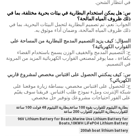
في انتظار الشحن.
س: هل يمكن استخدام البطارية في بيئات بحرية مختلفة، بما في
ذلك ظروف المياه المالحة؟
الجواب: نعم، تم تصميم البطارية لتحمل البيئات البحرية، بما في
ذلك ظروف المياه المالحة، وضمان أداء موثوق به.
السؤال: كيف يزيد التصميم المدمج للبطارية من المساحة على
القوارب الكهربائية؟
ج: التصميم المدمج والخفيف الوزن يسمح باستخدام الفضاء
بكفاءة ، مما يوفر لمصنعي القوارب الكهربائية المزيد من المرونة
في التصميم.
س: كيف يمكنني الحصول على اقتباس مخصص لمشروع قاربي
الكهربائي؟
ج: للحصول على اقتباس مخصص، ببساطة زيارة موقعنا على
شبكة الإنترنت وملء نموذج طلب اقتباس. فريقنا سوف يقيّم
على الفور احتياجات مشروعك وتوفير حل مخصص.
بطارية الليثيوم للقوارب بقوة 100 ساعة,بطارية الليثيوم 48 فولت 100 ساعة
للقوارب,بطارية الليثيوم للقوارب 200 ساعة
96V Lithium Battery for Boats,Marine Use Lithium Battery for
Boats,10KWH LiFePO4 Lithium Battery
200ah boat lithium battery