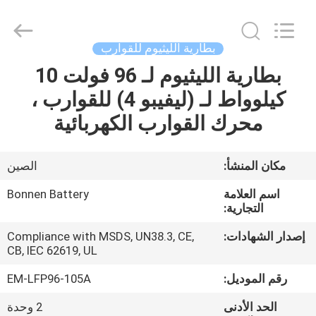
Bonnen
Battery
Technology
Co.,
Ltd..
بطارية الليثيوم للقوارب
All
Rights
بطارية الليثيوم لـ 96 فولت 10
منزل
Reserved.
كيلوواط لـ (ليفيبو 4) للقوارب ،
المنتجات
محرك القوارب الكهربائية
حول
مكان المنشأ:
الصين
بنا
اسم العلامة
Bonnen Battery
التجارية:
جولة
إصدار الشهادات:
Compliance with MSDS, UN38.3, CE,
CB, IEC 62619, UL
في
المعمل
رقم الموديل:
EM-LFP96-105A
الحد الأدنى
2 وحدة