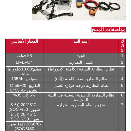
مواصفات المنتج
لا،
اسم البند
المعيار الأساسي
لا،
لا
1
الجهد
96 فولت
2
كيمياء البطارية
LIFEPO4
3
نظام البطارية الطاقة الكاملة (كيلوواط)
مقيّم:10.08كيلوواط
ساعة
4
نظام البطارية سعة كاملة ((آه))
مقياس: 105Ah
5
نظام البطارية درجة حرارة العمل
التفريغ -20~55°C،
الشحن -0~55°C
6
نظام البطارية الرطوبة النسبية في البيئة
5% إلى 95%
المحيطة
7
تخزين نظام البطارية الحرارة
-20°25°C ((3-6
شهور، 50% SOC)
-20°45°C ((1-3
شهر، 50% SOC)
-2060°C ((≤1 شهر،
50% SOC)