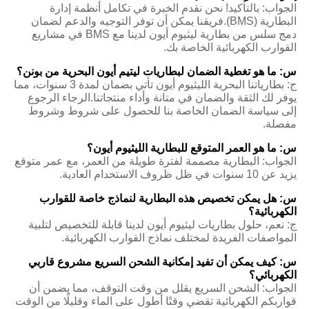
الجواب: بالتأكيد! نحن نقدم الخبرة في تكامل أنظمة إدارة
البطارية (BMS).فريقنا يمكن أن توفر التوجيه والدعم لضمان
دمج سلس من بطارية ليثيوم أيون لدينا مع BMS في مشاريع
القوارب الكهربائية الخاصة بك.
س: ما هو تغطية الضمان لبطاريات ليتيم أيون البحرية من بونن؟
ج: بطارياتنا البحرية الليثيوم أيون تأتي بضمان لمدة 3 سنوات، مما
يوفر لك الثقة والضمان في متانة وأداء منتجاتنا.الرجاء الرجوع
إلى سياسة الضمان الخاصة بنا للحصول على شروط وشروط
مفصلة.
س: ما هو العمر المتوقع للبطارية الليثيوم أيون؟
الجواب: البطارية مصممة لفترة طويلة من العمر، مع عمر متوقع
يزيد عن 10 سنوات في ظل ظروف الاستخدام العادية.
س: هل يمكن تخصيص هذه البطارية لنماذج خاصة للقوارب
الكهربائية؟
ج: نعم، حلول بطاريات ليثيوم أيون لدينا قابلة للتخصيص لتلبية
المواصفات الفريدة لمختلف نماذج القوارب الكهربائية.
س: كيف يمكن أن تفيد إمكانية الشحن السريع مشروع قاربي
الكهربائي؟
الجواب: الشحن السريع يقلل من وقت التوقف، مما يضمن أن
قواربكم الكهربائية تقضي وقتًا أطول على الماء وقليلًا من الوقت