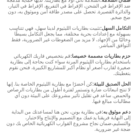
ضمان السلامة:
السلامة تأتي أولاً مع بطاريتنا. لديها حماية مدمجة
ضد الإفراط في الشحن، الإفراط في التفريغ، الإفراط في التيار،
والدائرة القصيرة. تحصل على مصدر طاقة آمن وموثوق به، دون
ضخ ضخم.
التكامل السهل:
تثبيت بطاريات الليثيوم لدينا سهل، فهي تتناسب
بسهولة مع إعدادات بحرية مختلفة، مما يجعل التكامل بسيطًا
وخاليًا من الإجهاد، لا مزيد من الضغوطات غير الضرورية، فقط
التوافق المباشر.
حزم بطاريات مصممة خصيصا:
قم بتخصيص قاربك الكهربائي
باستخدام بطاريات الليثيوم المرنة سواء كنت بحاجة إلى بطارية
صغيرة لقارب أصغر أو نظام أكبر للمشاريع الكبيرة، فنحن نقوم
بتغطيتك.
الحل الصديق للبيئة:
كن أخضرًا مع بطارية الليثيوم الخاصة بنا. إنها
لا تنتج انبعاثات ضارة وتستمر لفترة أطول من بطاريات الرصاص
والحمض. ساعد في تقليل تأثير مشروعك على البيئة دون أي
مطالبات مبالغ فيها.
دعم موثوق به:
في بطارية بونن، نحن هنا لمساعدتك من البداية
إلى النهاية فريقنا يدعمك مع التصميم والإنتاج والاختبار،
والتسليم،ضمان نجاح مشروع القوارب الكهربائية الخاص بك دون
ضجة غير ضرورية.