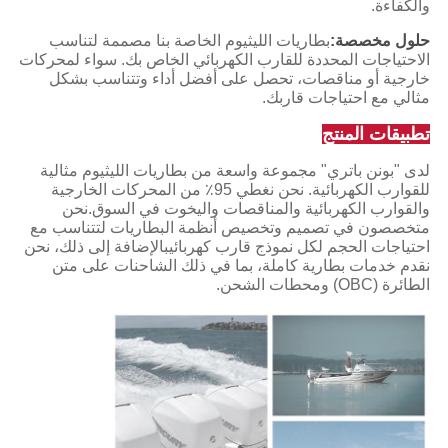
والكفاءة.
حلول مخصصة:
بطاريات الليثيوم الخاصة بنا مصممة لتناسب
الاحتياجات المحددة للقارب الكهربائي الخاص بك. سواء لمحركات
خارجية أو مناقصات، تحصل على أفضل أداء وتتناسب بشكل
مثالي مع احتياجات قاربك.
تطبيقات المنتج
لدى "بونن باتري" مجموعة واسعة من بطاريات الليثيوم مثالية
للقوارب الكهربائية. نحن نغطي 95٪ من المحركات الخارجية
والقوارب الكهربائية والمناقصات واليخوت في السوق.نحن
متخصصون في تصميم وتخصيص أنظمة البطاريات لتتناسب مع
احتياجات الحجم لكل نموذج قارب كهربائيبالإضافة إلى ذلك، نحن
نقدم خدمات بطارية كاملة، بما في ذلك الشاحنات على متن
الطائرة (OBC) ومحطات الشحن.