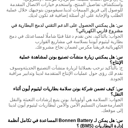
واستكشاف تفاصيل المنتج، واستخدم خيارات الاتصال المقدمة
للوصول إلى فريق المبيعات لدينا.سيقومون بتوجيهك خلال عملية
الطلب والإجابة على أي أسئلة إضافية قد تكون لديك.
س: هل يمكنني الحصول على الدعم التقني لدمج البطارية في
مشروع قاربي الكهربائي؟
الجواب: بالتأكيد، نحن نقدم دعمًا فنيًا شاملًا لمساعدتك في دمج
بطارية ليثيوم أيوننا بسلاسة في مشاريع القوارب
الكهربائية.فريقنا مكرس لضمان نجاح مشروعك.
س: هل يمكنني زيارة منشآت تصنيع بونن لمشاهدة عملية
الإنتاج؟
ج: بالتأكيد نرحب بعملائنا لزيارة منشآت التصنيع الحديثةوسوف
نقدم لك رؤى حول عمليات الإنتاج المتقدمة لدينا وتدابير مراقبة
الجودة.
س: كيف تضمن شركة بونن سلامة بطاريات ليثيوم أيون أثناء
النقل؟
الجواب: السلامة هي أولوياتنا. بونن يتبع إرشادات التعبئة والنقل
الصارمةضمان التسليم الآمن والآمن لبطاريات ليثيوم أيون لدينا
إلى موقعك.
س: هل يمكن لـ Bonnen Battery المساعدة في تكامل أنظمة
إدارة البطاريات (BMS) ؟