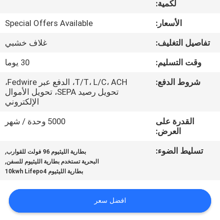
لكمية:
ضبط
الجودة
الأسعار:
Special Offers Available
تفاصيل التغليف:
غلاف خشبي
اتصل
وقت التسليم:
30 يوما
بنا
شروط الدفع:
T/T، L/C، ACH، الدفع عبر Fedwire،
تحويل رصيد SEPA، تحويل الأموال
أخبار
الإلكتروني
القدرة على
5000 وحدة / شهر
العرض:
خريطة
الموقع
تسليط الضوء:
,
بطارية الليثيوم 96 فولت للقوارب
,
البحرية تستخدم بطارية الليثيوم للسفن
بطارية الليثيوم 10kwh Lifepo4
سياسة
الخصوصية
افضل سعر