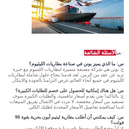
الأسئلة الشائعة
- نعم
س: ما الذي يميز بونن في صناعة بطاريات الليثيوم؟
ج: بونن هي شركة مصنعة متميزة لبطاريات الليثيوم مع خبرة
تزيد عن عقد من الزمن. لقد قدمنا بنجاح حلول شاملة لبطاريات
الليثيوم في جميع أنحاء العالم،عرض التزامنا بالجودة والابتكار.
س: هل هناك إمكانية للحصول على خصم للطلبات الكبيرة؟
ج: بالتأكيد! نحن نقدم أسعار تنافسية، والطلبات الكبيرة سوف
تستفيد من أسعار مخفضة. لا تتردد في الاتصال بفريق المبيعات
لدينا لمناقشة تفاصيل الأسعار المحددة لطلبك الكلي.
س: كيف يمكنني أن أطلب بطارية ليتيم أيون بحرية بقوة 96
فولت؟
ج: إنّ وضع الطلب بسيط. قم بزيارة موقعنا الإلكتروني،