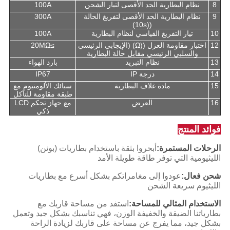
8
نظام البطارية الحد الأقصى لتيار الشحن
100A
9
نظام البطارية الحد الأقصى لتفريغ الحالة
300A
((10s)
10
تيار التفريغ القياسي لنظام البطارية
100A
12
اختبار مقاومة العزل ((Ω) (الإيجابي الرئيسي
≥20MΩ
والسلبي الرئيسي مقابل حالة البطارية
13
نظام التبريد
بارد الهواء
14
درجة IP
IP67
15
مادة غلاف البطارية
سبائك الألومنيوم مع
طبقة مقاومة للتآكل
16
العرض
مع جهاز تحكم LCD
ذكي
فوائد المنتج
الرحلات المستمرة:
أبحروا بثقة باستخدام بطاريات (بونن)
الليثيومية التي توفر طاقة طويلة الأمد
شحن فعال:
عودوا إلى مغامراتكم بشكل أسرع مع بطاريات
الليثيوم سريعة الشحن
الاستخدام المثالي للمساحة:
استفد من مساحة قاربك مع
بطارياتنا الضيقة والخفيفة الوزن، فهي تناسبك بشكل جيد وتعمل
بشكل جيد، مما يفرج عن مساحة على قاربك لزيادة الراحة