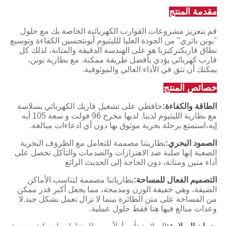
مقدمة المنتج
قم بتعزيز مشروعات القوارب الكهربائية الخاصة بك مع حلول
"بونن باتري" من الجودة العليا للليثيوم أيونتحسين الكفاءة وتوسيع
نطاق قاربكتركيزنا هو على الهندسة الدقيقة والمتانة، لذلك كل
قارب كهربائي يؤدي بأفضل طريقة ممكنة. مع بطارية بونن،
يمكنك أن تثق في الأداء العالي والموثوقية.
خصائص المنتج
الطاقة والكفاءة:
حافظي على تشغيل قاربك الكهربائي بسلاسة
مع بطارية الليثيوم لدينا. لديها مخرج 96 فولت و سعة 105 أيه
إيه،استمتع برحلة بحرية موثوق بها دون أي ادعاءات مبالغة.
الصمود البحري:
بطاريتنا مصممة للتعامل مع الظروف البحرية
الصعبة إنها صلبة ضد الاهتزازات والصدمات والتآكل تحصل على
أداء متين ومتانة، دون الحاجة إلى الحديث الرائع
التصميم الفعال للمساحة:
بطارياتنا مصممة لتناسب الأماكن
الضيقة، وهي خفيفة الوزن ومدمجة، مما يجعل أكبر قدر ممكن
من المساحة على متن الطائرة بينما لا تزال تعمل بشكل جيد.لا
وعدات مبالغ فيها هنا فقط حلول عملية.