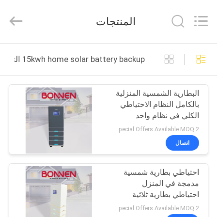
Bonnen
Battery
Technology
المنتجات
Co.,
Ltd..
All
Rights
منزل
Reserved.
15kwh home solar battery backup التصنيع عبر الإنترنت
المنتجات
البطارية الشمسية المنزلية
بالكامل النظام الاحتياطي
حول
الكلي في نظام واحد
بنا
بطارية تخزين عالية الجهد
Special Offers Available MOQ:2 وحدة
15Kwh إلى 35Kwh
اتصال
جولة
احتياطي بطارية شمسية
في
مدمجة في المنزل
المعمل
احتياطي بطارية ثلاثية
المراحل 15 كيلوواط - 35
Special Offers Available MOQ:2 وحدة