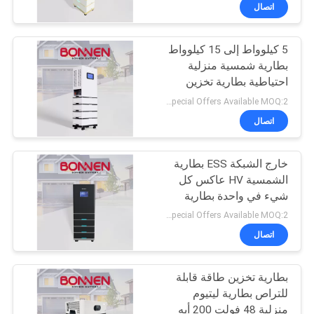
كيلوواط لتخزين الطاقة
ضبط
اتصال
السكنية
الجودة
5 كيلوواط إلى 15 كيلوواط
بطارية شمسية منزلية
اتصل
احتياطية بطارية تخزين
بنا
الطاقة LiFePo4 للأسرة
Special Offers Available MOQ:2 وحدة
اتصال
أخبار
خارج الشبكة ESS بطارية
الشمسية HV عاكس كل
خريطة
شيء في واحدة بطارية
الموقع
طاقة احتياطية للمنزل
Special Offers Available MOQ:2 وحدة
اتصال
سياسة
بطارية تخزين طاقة قابلة
الخصوصية
للتراص بطارية ليتيوم
منزلية 48 فولت 200 أيه