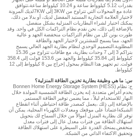
بقدرات 5.12 كيلوواط ساعة و 10.24 كيلوواط ساعة،تتوافق
عادة مع المحولات التي تتراوح من 3KW إلى 7KWلديك المرونة
لاختيار العلامة التجارية المستبد المفضل لديك، أو بدلا من ذلك،
يمكنك اختيار لشراء البطاريات المنزلية بشكل منفصل.
بالإضافة إلى ذلك، نحن نقدم نظام التراكمات الكل في واحد. وقد
طورت بونن كل من نظام التراكمات منخفضة الجهد و عالية
الجهد، مما يسمح للمشترين لاختيار الجهد والطاقة
المطلوبة.التصميم الوحدي لنظام بطارية الجهد العالي يسمح
بتراكم 3 إلى 7 وحدات بطارية، مع طاقات تتراوح من 15.36
كيلوواط إلى 35.84 كيلوواط والجهد من 153.6 فولت إلى 358.4
فولت. تم تجهيز هذا النظام بمحول إخراج بين 8 كيلوواط إلى 12
كيلوواط.
س: ما هي وظيفة بطارية تخزين الطاقة المنزلية؟
ج: نظام Bonnen Home Energy Storage System (HESS)
يخدم أغراض متعددة. إنه يخزن الطاقة الشمسية المولدة خلال
النهار للاستخدام ليلاً ، مما يضمن توفير الطاقة المستمر.
بالإضافة إلى ذلك ،يعمل كمصدر طاقة احتياطي أثناء انقطاع
الشبكةاعتماداً على موقعك ومعدلات الكهرباء المحلية، يمكن أن
توفر لك بطارية المنزل أموالاً من خلال السماح لك بتحويل
استهلاك الطاقة من فترات معدل عال إلى فترات معدل
منخفض.يمنحك القدرة على السيطرة على استهلاك الطاقة
وتحقيق الاكتفاء الذاتي من الشبكة.