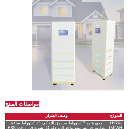
مواصفات المنتج
النموذج
وصف الطراز
HY7K-
مجهزة مع 7 كيلوواط صندوق التحكم، 15 كيلوواط ساعة
15KWH-
بطارية حزمة، منفذ واحد المرحلة كل شيء في واحدة ESS