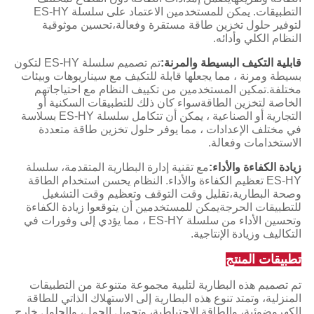
التطبيقات. يمكن للمستخدمين الاعتماد على سلسلة ES-HY
لتوفير حلول تخزين طاقة مستقرة وفعالة،تحسين موثوقية
النظام الكلي وأدائه.
قابلية التكيف البسيطة والمرنة:
تم تصميم سلسلة ES-HY لتكون
بسيطة ومرنة ، مما يجعلها قابلة للتكيف مع سيناريوهات وبيئات
مختلفة.تمكين المستخدمين من تكييف النظام مع احتياجاتهم
الخاصة لتخزين الطاقةسواء كان ذلك للتطبيقات السكنية أو
التجارية أو الصناعية ، يمكن أن تتكامل سلسلة ES-HY بسلاسة
في مختلف الإعدادات ، مما يوفر حلول تخزين طاقة متعددة
الاستخدامات وفعالة.
زيادة الكفاءة والأداء:
مع تقنية إدارة البطارية المتقدمة، سلسلة
ES-HY تعظيم الكفاءة والأداء. النظام يحسن استخدام الطاقة
وصحة البطارية،تقليل وقت التوقف وتعظيم وقت التشغيل
للتطبيقات الحرجةيمكن للمستخدمين أن يتوقعوا زيادة الكفاءة
وتحسين الأداء من سلسلة ES-HY ، مما يؤدي إلى وفورات في
التكاليف وزيادة الإنتاجية.
تطبيقات المنتج
تم تصميم هذه البطارية لتلبية مجموعة متنوعة من التطبيقات
المنزلية، وتمتد تنوع هذه البطارية إلى الاستهلاك الذاتي للطاقة
الكهروضوئية، والطاقة الاحتياطية، وتحويل الحمل، والحلول خارج