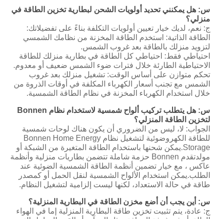
س: هل يمكنني تحديد أولويات الشحن لبطارية تخزين الطاقة في
منزلي؟
ج: نعم، لديك خيار تعيين أولويات التكلفة بناءً على تفضيلاتك:
الطاقة الذاتية: استخدم الطاقة المخزنة من نظامك الشمسي
لتزويد منزلك بالطاقة بعد غروب الشمس.
احتياطي فقط: احتياطي كل الطاقة في بطارية منزلك للطاقة
الاحتياطية الطارئة خلال فترات ضوء الشمس ضعيف أو معدوم.
تحكم متوازن على أساس الوقت: تشغيل منزلك بعد غروب
الشمس مع تجنب أسعار الكهرباء المكلفة في أوقات الذروة من
خلال استخدام الكهرباء المخزنة في نظام الطاقة الشمسية.
س: هل يتطلب تركيب ألواح شمسية لاستخدام نظام Bonnen
لتخزين الطاقة المنزلي؟
الجواب: لا، ليس من الضروري أن يكون هناك لوحات شمسية
للطاقة الكهروضوئية لتشغيل نظام Bonnen Home Energy
Storage.يمكن شحنها باستخدام الطاقة المتغيرة من الشبكة أو
مولدتقدم Bonnen حزمة شاملة تتضمن بطاريات منزلية وأنظمة
عاكس ، مع خيار تضمين أنظمة الطاقة الشمسية الضوئية عند
الطلب.يمكن استخدام الألواح الشمسية لنقل الحمل أو كمصدر
طاقة في حالة الاستعداد، لكنها ليست إلزامية لتشغيل النظام.
س: أين يجب أن أضع مخزن الطاقة في البطارية المنزلية؟
ج: عادة، يتم تثبيت تخزين طاقة البطارية المنزلية إما في الهواء