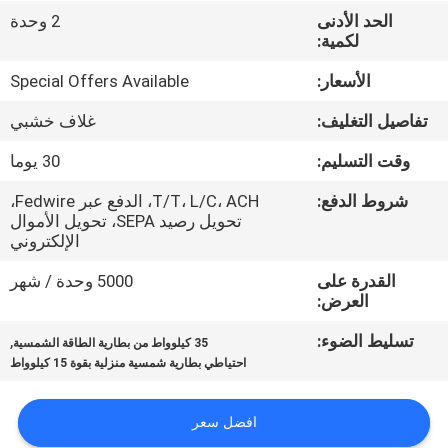
ضبط
الحد الأدنى
2 وحدة
لكمية:
الجودة
الأسعار:
Special Offers Available
اتصل
تفاصيل التغليف:
غلاف خشبي
بنا
وقت التسليم:
30 يوما
شروط الدفع:
T/T، L/C، ACH، الدفع عبر Fedwire،
أخبار
تحويل رصيد SEPA، تحويل الأموال
الإلكتروني
خريطة
القدرة على
5000 وحدة / شهر
العرض:
الموقع
تسليط الضوء:
,
35 كيلوواط من بطارية الطاقة الشمسية
احتياطي بطارية شمسية منزلية بقوة 15 كيلوواط
سياسة
الخصوصية
افضل سعر