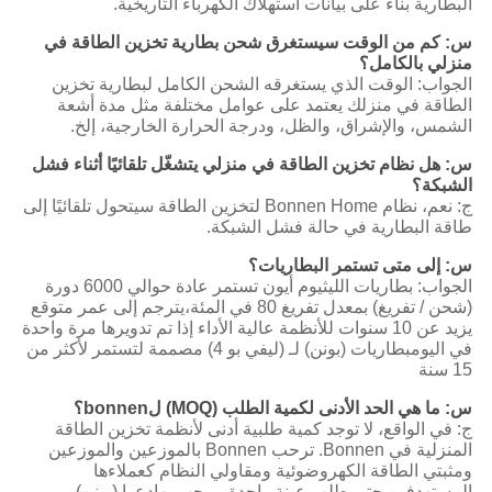
البطارية بناءً على بيانات استهلاك الكهرباء التاريخية.
س: كم من الوقت سيستغرق شحن بطارية تخزين الطاقة في
منزلي بالكامل؟
الجواب: الوقت الذي يستغرقه الشحن الكامل لبطارية تخزين
الطاقة في منزلك يعتمد على عوامل مختلفة مثل مدة أشعة
الشمس، والإشراق، والظل، ودرجة الحرارة الخارجية، إلخ.
س: هل نظام تخزين الطاقة في منزلي يتشغّل تلقائيًا أثناء فشل
الشبكة؟
ج: نعم، نظام Bonnen Home لتخزين الطاقة سيتحول تلقائيًا إلى
طاقة البطارية في حالة فشل الشبكة.
س: إلى متى تستمر البطاريات؟
الجواب: بطاريات الليثيوم أيون تستمر عادة حوالي 6000 دورة
(شحن / تفريغ) بمعدل تفريغ 80 في المئة،يترجم إلى عمر متوقع
يزيد عن 10 سنوات للأنظمة عالية الأداء إذا تم تدويرها مرة واحدة
في اليومبطاريات (بونن) لـ (ليفي بو 4) مصممة لتستمر لأكثر من
15 سنة
س: ما هي الحد الأدنى لكمية الطلب (MOQ) لbonnen؟
ج: في الواقع، لا توجد كمية طلبية أدنى لأنظمة تخزين الطاقة
المنزلية في Bonnen. ترحب Bonnen بالموزعين والموزعين
ومثبتي الطاقة الكهروضوئية ومقاولي النظام كعملاءها
المستهدفين.حتى طلب عينة واحدة مرحب بهادعوا (بونن)