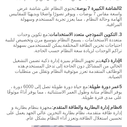
2الشاشة الكبيرة 7 بوصة:
يحتوي النظام على شاشة عرض
واسعة مقاس 7 بوصات ، ويوفر تصورًا واضحًا وبديهيًا للمقاييس
الهامة وحالة النظام ، مما يعزز تجربة المستخدم وسهولة
المراقبة.
3. التكوين النموذجي متعدد الاستخدامات:
مع تكوين وحدات
متعددة الاستخدامات ، يسمح النظام بتوسيع مرن وتخصيص لتلبية
احتياجات تخزين الطاقة المختلفة.يمكن للمستخدمين بسهولة
تراكم الوحدات لزيادة سعة النظام حسب الحاجة.
4إدارة ذكية
يتم تجهيز النظام بميزة إدارة ذكية تضمن التشغيل
الخالي من المشاكل دون الحاجة إلى تدخل المستخدم.هذه
الوظائف المتقدمة تعزز موثوقية النظام وتقلل من متطلبات
الصيانة.
5عمر دورة طويلة:
مع حياة دورة طويلة تصل إلى 6000 دورة ،
يوفر النظام متانة وطول العمر الاستثنائية ، مما يوفر أداءً موثوقًا
على مدى فترة طويلة.
6نظام إدارة البطارية والطاقة المتقدم:
مجهزة بنظام بطارية و
إدارة طاقة متقدمة، نظام بطارية التخزين عالي الجهد يعمل على
تحسين استغلال الطاقة،وتعزز أداء النظام بشكل عام.