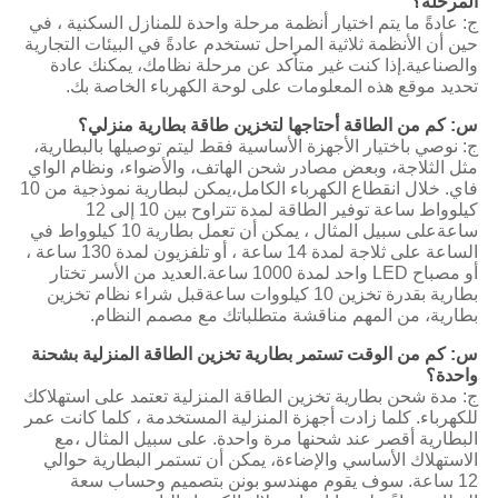
المرحلة؟
ج: عادةً ما يتم اختيار أنظمة مرحلة واحدة للمنازل السكنية ، في
حين أن الأنظمة ثلاثية المراحل تستخدم عادةً في البيئات التجارية
والصناعية.إذا كنت غير متأكد عن مرحلة نظامك، يمكنك عادة
تحديد موقع هذه المعلومات على لوحة الكهرباء الخاصة بك.
س: كم من الطاقة أحتاجها لتخزين طاقة بطارية منزلي؟
ج: نوصي باختيار الأجهزة الأساسية فقط ليتم توصيلها بالبطارية،
مثل الثلاجة، وبعض مصادر شحن الهاتف، والأضواء، ونظام الواي
فاي. خلال انقطاع الكهرباء الكامل،يمكن لبطارية نموذجية من 10
كيلوواط ساعة توفير الطاقة لمدة تتراوح بين 10 إلى 12
ساعةعلى سبيل المثال ، يمكن أن تعمل بطارية 10 كيلوواط في
الساعة على ثلاجة لمدة 14 ساعة ، أو تلفزيون لمدة 130 ساعة ،
أو مصباح LED واحد لمدة 1000 ساعة.العديد من الأسر تختار
بطارية بقدرة تخزين 10 كيلووات ساعةقبل شراء نظام تخزين
بطارية، من المهم مناقشة متطلباتك مع مصمم النظام.
س: كم من الوقت تستمر بطارية تخزين الطاقة المنزلية بشحنة
واحدة؟
ج: مدة شحن بطارية تخزين الطاقة المنزلية تعتمد على استهلاكك
للكهرباء. كلما زادت أجهزة المنزلية المستخدمة ، كلما كانت عمر
البطارية أقصر عند شحنها مرة واحدة. على سبيل المثال ،مع
الاستهلاك الأساسي والإضاءة، يمكن أن تستمر البطارية حوالي
12 ساعة. سوف يقوم مهندسو بونن بتصميم وحساب سعة