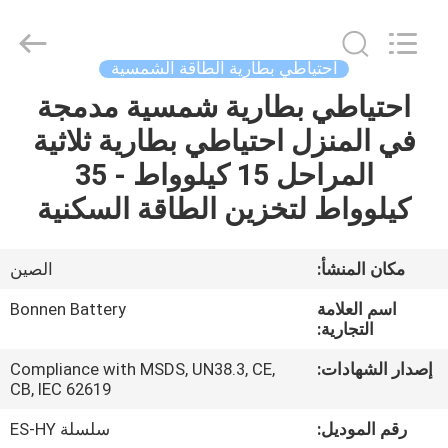
Bonnen
Battery
Technology
Co.,
Ltd..
احتياطي بطارية الطاقة الشمسية
All
Rights
احتياطي بطارية شمسية مدمجة
منزل
Reserved.
في المنزل احتياطي بطارية ثلاثية
المنتجات
المراحل 15 كيلوواط - 35
كيلوواط لتخزين الطاقة السكنية
حول
بنا
مكان المنشأ:
الصين
اسم العلامة
Bonnen Battery
جولة
التجارية:
في
إصدار الشهادات:
Compliance with MSDS, UN38.3, CE,
CB, IEC 62619
المعمل
رقم الموديل:
سلسلة ES-HY