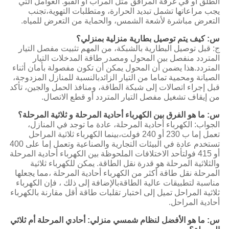
الطلق أو في غرفة المرافق مثل المرآب أو القبو. العوامل التي
يجب مراعاتها تشمل تبديد الحرارة، ومتطلبات التهوية،تجنب
التعرض مباشرة لأشعة الشمس، والحماية من التعرض للمياه.
س: كيف يتم توصيل بطارية منزلية بمنزلي؟
ج: قبل توصيل البطارية بالشبكة، من المهم تثبيت مفصل التيار
المتردد منفصل بين المحول ومصدر طاقة المدخلات التيار
المتردد.هذا يضمن أن المحول يمكن أن تكون مفصولة بأمان أثناء
الصيانة ومحمية تماما من التيار الزائدبالنسبة للمنازل المزدوجة،
قبل إجراء اتصالات إلى شبكة الطاقة، ومنافذ الحمل والجين، تأكد
من إيقاف تشغيل مفصل التيار المتردد أو قطع الاتصال.
س: ما هو الفرق بين الكهرباء أحادية المرحلة و ثلاثية المرحلة؟
الجواب: الكهرباء أحادية المرحلة، عادة ما توجد في المنازل،
تعمل إما ب 230 أو 240 فولت،بينما الكهرباء ثلاثية المراحل
تستخدم عادة في البيئات التجارية والصناعية وتعمل إما على 400
أو 415 فولتأحد الاختلافات الملحوظة بين الكهرباء أحادية المرحلة
والثلاثية المرحلة هو قدرة نقل الطاقة. يمكن للكهرباء ثلاثية
المرحلة نقل طاقة أكثر من الكهرباء أحادية المرحلة ،مما يجعلها
مناسبة لتطبيقات عالية الطاقةبالإضافة إلى ذلك ، فإن الكهرباء
ثلاثية المراحل تميل إلى اختبار تقلبات طاقة أقل مقارنة بالكهرباء
أحادية المراحل.
س: ما هو الأفضل لنظام شمسي منزلي: أحادي المرحلة أم ثلاثي