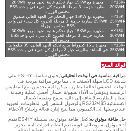
HY15K-
مجهزة مع 15KW جهاز تحكم عالية الجهد مربع، 20KWh
20KWH-
بطارية حزمة، 3 مرحلة الخروج كل شيء في واحدة ESS
T
مجلس الوزراء
HY15K-
مجهزة مع 15KW جهاز التحكم في الجهد العالي صندوق،
25KWH-
25KWh بطارية حزمة، 3 مرحلة الخروج كل شيء في واحد
T
ESS مجلس الوزراء
HY15K-
مجهزة مع 15KW جهاز تحكم عالية الجهد مربع، 30KWh
30KWH-
بطارية حزمة، 3 مرحلة الخروج كل شيء في واحد ESS
T
مجلس الوزراء
HY15K-
مجهزة بـ 15 كيلوواط مربع تحكم الجهد العالي، 35 كيلوواط
35KWH-
في الساعة بطارية، خيار 3 مراحل كل شيء في واحدة ESS
T
مجلس الوزراء
فوائد المنتج
مراقبة مناسبة في الوقت الحقيقي:
يحتوي سلسلة ES-HY على
شاشة LCD سهلة الاستخدام ، مما يوفر مراقبة مريحة في
الوقت الحقيقي لحالة البطارية. يمكن للمستخدمين تتبع المقاييس
الرئيسية ومؤشرات الأداء بسهولة ،ضمان أفضل عملية وصيانة
لنظام البطاريةبالإضافة إلى ذلك، تسمح وظيفة الاتصال
الاستثنائية RS232/485 بالوصول السلس إلى المعلومات الحيوية
عند توصيلها إلى الكمبيوتر، مما يتيح إدارة فعالة وإصلاح الأخطاء.
حل طاقة موثوق به:
كحل طاقة موثوق به، سلسلة ES-HY تقدم
أداء موثوق به ووظائف قوية.يقدم النظام قدرات ثابتة لتخزين
الطاقة وتفريغهايضمن إمدادات الطاقة دون انقطاع لمختلف