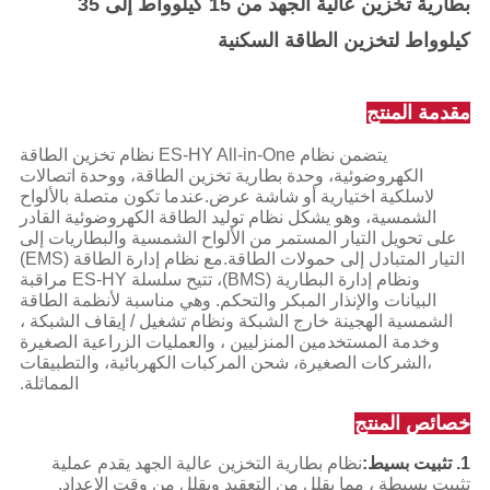
بطارية تخزين عالية الجهد من 15 كيلوواط إلى 35
كيلوواط لتخزين الطاقة السكنية
مقدمة المنتج
يتضمن نظام ES-HY All-in-One نظام تخزين الطاقة
الكهروضوئية، وحدة بطارية تخزين الطاقة، ووحدة اتصالات
لاسلكية اختيارية أو شاشة عرض.عندما تكون متصلة بالألواح
الشمسية، وهو يشكل نظام توليد الطاقة الكهروضوئية القادر
على تحويل التيار المستمر من الألواح الشمسية والبطاريات إلى
التيار المتبادل إلى حمولات الطاقة.مع نظام إدارة الطاقة (EMS)
ونظام إدارة البطارية (BMS)، تتيح سلسلة ES-HY مراقبة
البيانات والإنذار المبكر والتحكم. وهي مناسبة لأنظمة الطاقة
الشمسية الهجينة خارج الشبكة ونظام تشغيل / إيقاف الشبكة ،
وخدمة المستخدمين المنزليين ، والعمليات الزراعية الصغيرة
،الشركات الصغيرة، شحن المركبات الكهربائية، والتطبيقات
المماثلة.
خصائص المنتج
1. تثبيت بسيط:
نظام بطارية التخزين عالية الجهد يقدم عملية
تثبيت بسيطة ، مما يقلل من التعقيد ويقلل من وقت الإعداد.