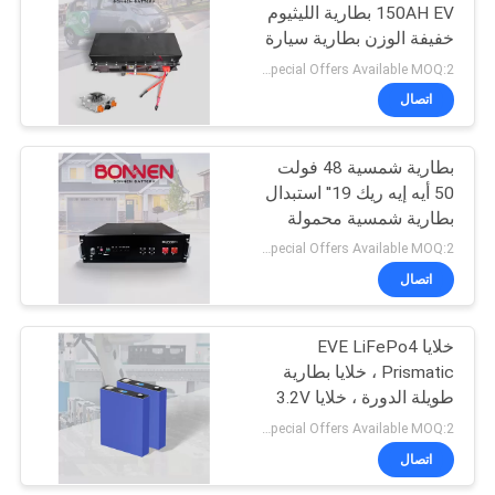
150AH EV بطارية الليثيوم
خفيفة الوزن بطارية سيارة
20
الليثيوم للسيارات
Special Offers Available MOQ:2 وحدة
الكهربائية LSV UTV
احتياطي بطارية
اتصال
الطاقة الشمسية
بطارية شمسية 48 فولت
50 أيه إيه ريك 19′′ استبدال
بطارية شمسية محمولة
Pylontech US2000
Special Offers Available MOQ:2 وحدة
اتصال
23
بطارية الليثيوم
خلايا EVE LiFePo4
Prismatic ، خلايا بطارية
للدراجة المتحركة
طويلة الدورة ، خلايا 3.2V
173Ah للدراجات الثلاثية
Special Offers Available MOQ:2 وحدة
الكهربائية ، عربات الغولف
اتصال
، UTV