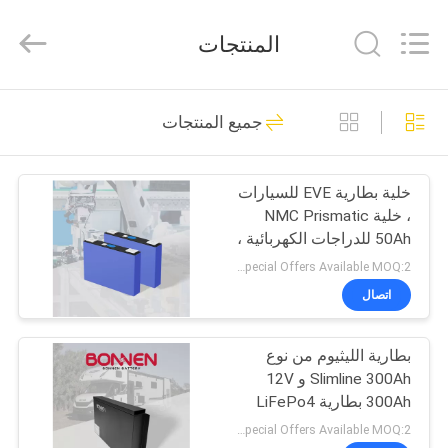
Bonnen
Battery
Technology
المنتجات
Co.,
Ltd..
All
Rights
منزل
Reserved.
36
جميع المنتجات
بطارية الليثيوم
المنتجات
للقوارب
خلية بطارية EVE للسيارات
، خلية NMC Prismatic
حول
50Ah للدراجات الكهربائية ،
بنا
الدراجات النارية ، عربات
Special Offers Available MOQ:2 وحدة
الغولف ، UTV
اتصال
24
جولة
بطارية الليثيوم من نوع
في
بطارية الليثيوم EV
Slimline 300Ah و 12V
المعمل
300Ah بطارية LiFePo4
للبطارية للكرافان
Special Offers Available MOQ:2 وحدة