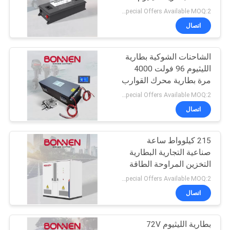
فولت لسيارات الغولف
Special Offers Available MOQ:2 وحدة
عالية الجهد
اتصال
8
بطارية الليثيوم 72
الشاحنات الشوكية بطارية
الليثيوم 96 فولت 4000
فولت
مرة بطارية محرك القوارب
الكهربائية للسيارات
Special Offers Available MOQ:2 وحدة
السياحية ، Rvs
اتصال
215 كيلوواط ساعة
21
صناعية التجارية البطارية
بطارية الليثيوم عربة
التخزين المراوحة الطاقة
الطاقة IP54
Special Offers Available MOQ:2 وحدة
الغولف
اتصال
بطارية الليثيوم 72V