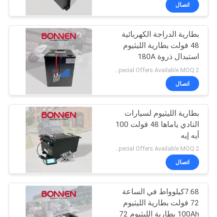
ضبط
اتصال
الجودة
بطارية الدراجة الكهربائية
20
48 فولت بطارية الليثيوم
اتصل
استبدال ذروة 180A
تخزين البطارية
بنا
للسيارات الكهربائية
Special Offers Available MOQ:2 وحدة
التجاري
اتصال
أخبار
بطارية الليثيوم لسيارات
النادي ياماها 48 فولت 100
خريطة
أيه إيه
10
الموقع
Special Offers Available MOQ:2 وحدة
بطارية الليثيوم 96
اتصال
سياسة
فولت
7.68كيلوواط في الساعة
الخصوصية
72 فولت بطارية الليثيوم
100Ah بطارية الليثيوم 72