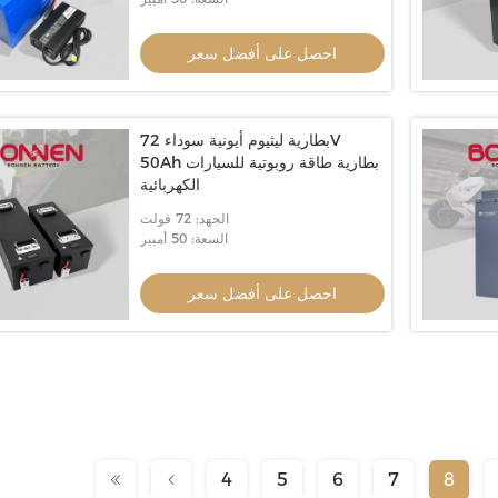
احصل على أفضل سعر
بطارية ليثيوم أيونية سوداء 72V
50Ah بطارية طاقة روبوتية للسيارات
الكهربائية
الجهد: 72 فولت
السعة: 50 أمبير
احصل على أفضل سعر
4
5
6
7
8