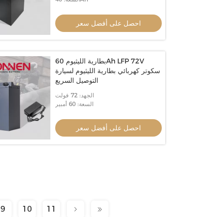
احصل على أفضل سعر
بطارية الليثيوم 60Ah LFP 72V
سكوتر كهربائي بطارية الليثيوم لسيارة
التوصيل السريع
الجهد: 72 فولت
السعة: 60 أمبير
احصل على أفضل سعر
9
10
11