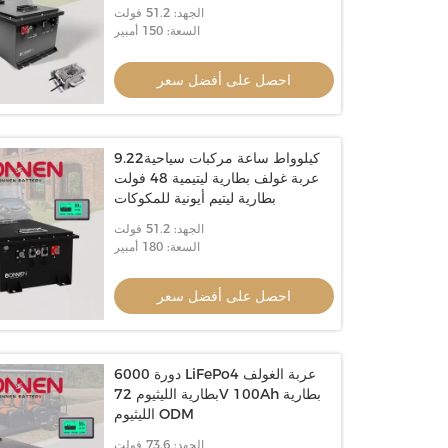
الجهد: 51.2 فولت
السعة: 150 أمبير
احصل على أفضل سعر
9.22كيلوواط ساعة مركبات سياحية
عربة غولف بطارية ليتيمية 48 فولت
بطارية ليتيم أيونية للمكوكات
الجهد: 51.2 فولت
السعة: 180 أمبير
احصل على أفضل سعر
6000 دورة LiFePo4 عربة الغولف
بطارية الليثيوم 72V 100Ah بطارية
الليثيوم ODM
الجهد: 73.6 فولت