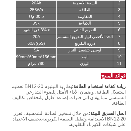
2
السعة الاسمية
20Ah
3
الطاقة
256Wh
4
المقاومة
≤ 30 مΩ
5
الكفاءة
99٪
6
التفريغ الذاتي
< 3% في الشهر
7
الحد الأقصى لتيار التفريغ المستمر
20A
8
ذروة التفريغ
60A ((5S)
9
أوصي بتشغيل التيار
5A
10
البعد
90mm*60mm*156mm
11
الوزن
780 غرام
فوائد المنتج
زيادة كفاءة استخدام الطاقة:
بطارية الليثيوم BN12-20 تعظيم
استغلال الطاقة، وضمان الأداء الأمثل للضوء الشارعي
الشمسي.مما يؤدي إلى فترات إضاءة أطول وانخفاض تكاليف
الطاقة.
الحل الصديق للبيئة:
من خلال تسخير الطاقة الشمسية ، تعزز
BN12-20 الاستدامة وتقليل البصمة الكربونية.تخفيف الاعتماد
على شبكات الكهرباء التقليدية.