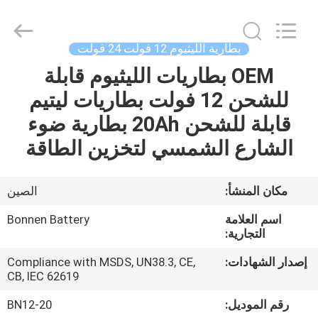
Bonnen
Battery
Technology
Co.,
Ltd..
بطارية الليثيوم 12 فولت 24 فولت
All
Rights
OEM بطاريات الليثيوم قابلة
منزل
Reserved.
للشحن 12 فولت بطاريات ليتيم
المنتجات
قابلة للشحن 20Ah بطارية ضوء
الشارع الشمسي لتخزين الطاقة
حول
بنا
مكان المنشأ:
الصين
اسم العلامة
Bonnen Battery
جولة
التجارية:
في
إصدار الشهادات:
Compliance with MSDS, UN38.3, CE,
CB, IEC 62619
المعمل
رقم الموديل:
BN12-20