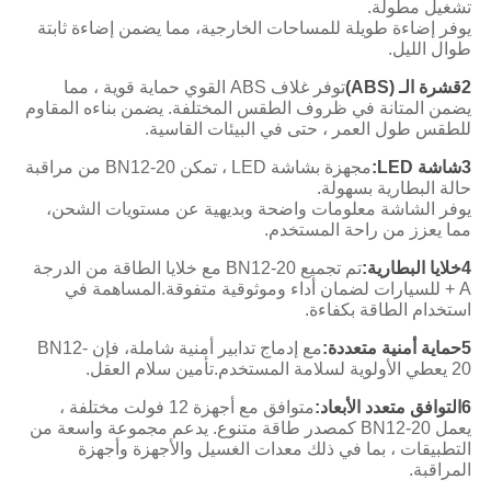
تشغيل مطولة.
يوفر إضاءة طويلة للمساحات الخارجية، مما يضمن إضاءة ثابتة
طوال الليل.
2قشرة الـ (ABS)
توفر غلاف ABS القوي حماية قوية ، مما
يضمن المتانة في ظروف الطقس المختلفة. يضمن بناءه المقاوم
للطقس طول العمر ، حتى في البيئات القاسية.
3شاشة LED:
مجهزة بشاشة LED ، تمكن BN12-20 من مراقبة
حالة البطارية بسهولة.
يوفر الشاشة معلومات واضحة وبديهية عن مستويات الشحن،
مما يعزز من راحة المستخدم.
4خلايا البطارية:
تم تجميع BN12-20 مع خلايا الطاقة من الدرجة
A + للسيارات لضمان أداء وموثوقية متفوقة.المساهمة في
استخدام الطاقة بكفاءة.
5حماية أمنية متعددة:
مع إدماج تدابير أمنية شاملة، فإن BN12-
20 يعطي الأولوية لسلامة المستخدم.تأمين سلام العقل.
6التوافق متعدد الأبعاد:
متوافق مع أجهزة 12 فولت مختلفة ،
يعمل BN12-20 كمصدر طاقة متنوع. يدعم مجموعة واسعة من
التطبيقات ، بما في ذلك معدات الغسيل والأجهزة وأجهزة
المراقبة.