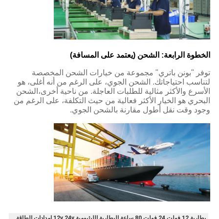
الخطوة الرابعة: الشحن (يعتمد على المسافة)
توفر "بونن باتري" مجموعة من خيارات الشحن المخصصة
لتناسب احتياجاتك. الشحن الجوي، على الرغم من أنه أغلى، هو
الأسرع والأكثر مثالية للطلبات العاجلة. من ناحية أخرى،الشحن
البحري هو الخيار الأكثر فعالية من حيث التكلفة، على الرغم من
وجود وقت نقل أطول مقارنة بالشحن الجوي.
بطارية 12 فولت 24 فولت 80 ساعة,البطارية الليثيومية 12v 24v,إمدادات الطاقة