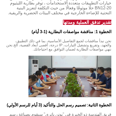
خيارات التطبيقات متعددة الاستخدامات ، توفر بطارية الليثيوم
BN12-20 حلًا موثوقًا وفعالًا من حيث التكلفة لتعزيز البنية
التحتية للإضاءة الخارجية في مختلف البيئات الحضرية والريفية.
تقدير تدفق العملية ومدتها
الخطوة 1: مناقشة مواصفات البطارية (1-3 أيام)
نحن نبدأ مناقشات لجمع التفاصيل الأساسية، بما في ذلك التطبيق،
والجهد، وتفريغ وتشغيل التيارات، IP درجة، أقصى أبعاد القضية، الخ.نحن
ننهي مواصفات البطارية لضمان التوافق مع احتياجاتك.
الخطوة الثانية: تصميم رسم الحل والتأكيد (3 أيام للرسم الأولي)
فريق الهندسة ذو الخبرة في "بونن باتري" سيقوم بصياغة رسم