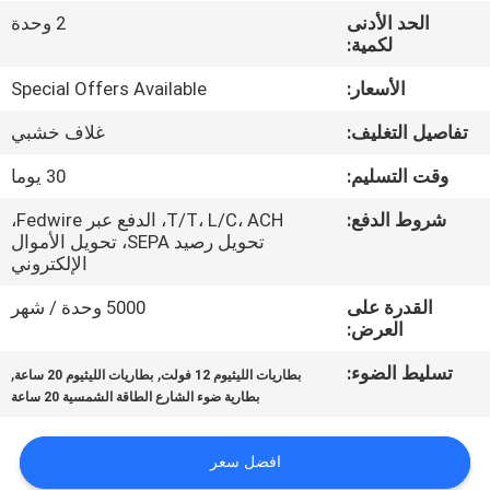
ضبط
الحد الأدنى
2 وحدة
لكمية:
الجودة
الأسعار:
Special Offers Available
اتصل
تفاصيل التغليف:
غلاف خشبي
بنا
وقت التسليم:
30 يوما
شروط الدفع:
T/T، L/C، ACH، الدفع عبر Fedwire،
أخبار
تحويل رصيد SEPA، تحويل الأموال
الإلكتروني
خريطة
القدرة على
5000 وحدة / شهر
العرض:
الموقع
تسليط الضوء:
,
,
بطاريات الليثيوم 12 فولت
بطاريات الليثيوم 20 ساعة
بطارية ضوء الشارع الطاقة الشمسية 20 ساعة
سياسة
الخصوصية
افضل سعر