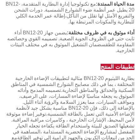
مدة الحياة الممتدة:
مع تكنولوجيا إدارة البطارية المتقدمة، BN12-
20 يطيل عمر أنظمة ضوء الشوارع الشمسية. دورات الشحن
والتفريغ الأمثل لها تقلل من التآكل،إطالة عمر الخدمة الكلي
للبطارية والمكونات المرتبطة بها.
أداء موثوق به في ظروف مختلفة:
يضمن جهاز BN12-20 أداء
ثابت حتى في الظروف الجوية الصعبة. تصميمه القوي وخصائصه
المقاومة للطقسضمان التشغيل الموثوق به في مختلف البيئات
الخارجية.
تطبيقات المنتج
بطارية الليثيوم BN12-20 مثالية لتطبيقات الإضاءة الخارجية
المختلفة ، بما في ذلك مصابيح الشوارع الشمسية في المناطق
السكنية والحدائق والمناطق التجارية.تصميمه المدمج وأدائه
الموثوق به يجعله مناسبًا لإضاءة المسارات، على الرصيف،
ومواقف السيارات، مما يعزز السلامة والرؤية أثناء الليل.
بالإضافة إلى ذلك، فإن BN12-20 مناسبة بشكل جيد لأنظمة
الإضاءة الأمنية التي تعمل بالطاقة الشمسية،توفير إضاءة موثوقة
لأمن المحيط، الإشارات الخارجية ، وكاميرات مراقبة المراقبة.
تشغيلها الصديق للبيئة واستخدام الطاقة بكفاءة تجعله الخيار
المفضل لمشاريع الإضاءة الحضرية المستدامة ،المساهمة في
الحد من انبعاثات الكربون والجهود الرامية إلى توفير الطاقةمع