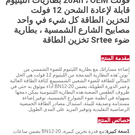
فولت 20Ah ، OEM بطاريات الليثيوم
قابلة لإعادة الشحن 12 فولت
لتخزين الطاقة كل شيء في واحد
مصابيح الشارع الشمسية ، بطارية
ضوء Srtee تخزين الطاقة
مقدمة المنتج
إضاءة مساراتك مع بطارية الليثيوم للضوء الشمسي من
"بونن"هذه البطارية المدمجة من الليثيوم 12 فولت هي الحل
المثالي للطاقة للضوء الشعبي الشمسيمع كثافة الطاقة العالية
وعمر الدورة الطويلة، يضمن BN12-20 أداء موثوق به حتى في
ظروف الطقس الصعبة.هذه البطارية الليثيومية يمكن دمجها
بسهولة في أنظمة ضوء الشوارع الشمسية، توفير إضاءة
مستدامة وصديقة للبيئة. استبدال مصادر الطاقة الحمضية
الرصاصية التقليدية وتوفير المزيد على المدى الطويل.
خصائص المنتج
1سعة كبيرة:
مع قدرة تخزين كبيرة، BN12-20 يضمن ساعات