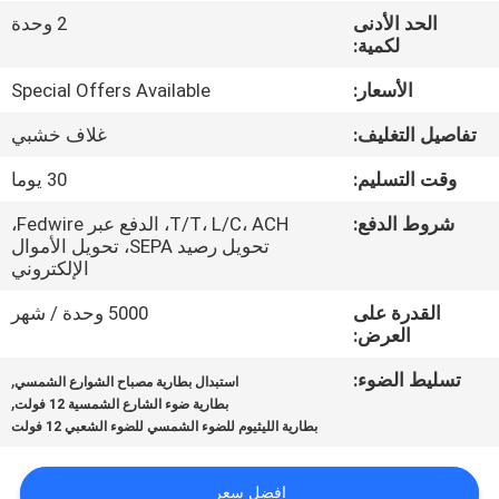
ضبط
الحد الأدنى
2 وحدة
لكمية:
الجودة
الأسعار:
Special Offers Available
اتصل
تفاصيل التغليف:
غلاف خشبي
بنا
وقت التسليم:
30 يوما
شروط الدفع:
T/T، L/C، ACH، الدفع عبر Fedwire،
أخبار
تحويل رصيد SEPA، تحويل الأموال
الإلكتروني
خريطة
القدرة على
5000 وحدة / شهر
العرض:
الموقع
تسليط الضوء:
,
استبدال بطارية مصباح الشوارع الشمسي
,
بطارية ضوء الشارع الشمسية 12 فولت
سياسة
بطارية الليثيوم للضوء الشمسي للضوء الشعبي 12 فولت
الخصوصية
افضل سعر