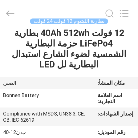
Bonnen
Battery
Technology
Co.,
Ltd..
بطارية الليثيوم 12 فولت 24 فولت
All
Rights
12 فولت 40Ah 512wh بطارية
منزل
Reserved.
LiFePo4 حزمة البطارية
المنتجات
الشمسية لضوء الشارع استبدال
البطارية لل LED
حول
بنا
مكان المنشأ:
الصين
اسم العلامة
Bonnen Battery
جولة
التجارية:
في
إصدار الشهادات:
Compliance with MSDS, UN38.3, CE,
CB, IEC 62619
المعمل
رقم الموديل:
ب.ن12-40