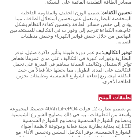
مصادر الطاقة التقليدية القائمة على الشبكة.
تحسين الكفاءة:
تصميم الوزن الخفيف والمقاومة الداخلية
المنخفضة للبطارية تعمل على تحسين استغلال الطاقة ، مما
يؤدي إلى خفض خسائر الطاقة وتحسين كفاءة النظام بشكل
عام.هذه الكفاءة تترجم إلى وفورات في التكاليف للمستخدمين
النهائيين من خلال خفض فواتير الكهرباء وخفض متطلبات
الصيانة.
توفير التكاليف:
مع عمر دورة طويلة وتأثير ذاكرة ضئيل، توفر
البطارية وفورات كبيرة في التكاليف على مدى عمرها.انخفاض
تواتر الاستبدال وتكاليف الصيانة يساهم في القدرة على تحمل
التكاليف على المدى الطويل، مما يجعلها حلاً فعالاً من حيث
التكلفة لمشاريع إضاءة الشوارع الشمسية وتطبيقات تخزين
الطاقة الأخرى.
تطبيقات المنتج
تم تصميم بطارية 12 فولت 40Ah LiFePO4 خصيصًا لمجموعة
واسعة من التطبيقات ، بما في ذلك مصابيح الشوارع الشمسية
ومصابيح الشوارع الشمسية ومصابيح الشوارع الشمسية
LED.إنه بمثابة بطارية بديلة فعالة وموثوقة لأنظمة أضواء
الشوارع الشمسية، يوفر التكامل السلس وتحسين الأداء. مع