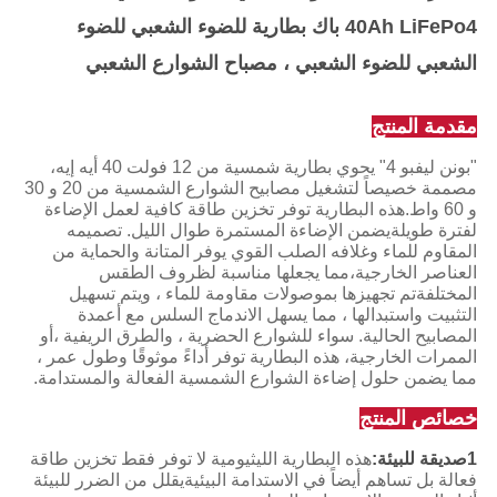
40Ah LiFePo4 باك بطارية للضوء الشعبي للضوء
الشعبي للضوء الشعبي ، مصباح الشوارع الشعبي
مقدمة المنتج
"بونن ليفبو 4" يحوي بطارية شمسية من 12 فولت 40 أيه إيه،
مصممة خصيصاً لتشغيل مصابيح الشوارع الشمسية من 20 و 30
و 60 واط.هذه البطارية توفر تخزين طاقة كافية لعمل الإضاءة
لفترة طويلةيضمن الإضاءة المستمرة طوال الليل. تصميمه
المقاوم للماء وغلافه الصلب القوي يوفر المتانة والحماية من
العناصر الخارجية،مما يجعلها مناسبة لظروف الطقس
المختلفةتم تجهيزها بموصولات مقاومة للماء ، ويتم تسهيل
التثبيت واستبدالها ، مما يسهل الاندماج السلس مع أعمدة
المصابيح الحالية. سواء للشوارع الحضرية ، والطرق الريفية ،أو
الممرات الخارجية، هذه البطارية توفر أداءً موثوقًا وطول عمر ،
مما يضمن حلول إضاءة الشوارع الشمسية الفعالة والمستدامة.
خصائص المنتج
1صديقة للبيئة:
هذه البطارية الليثيومية لا توفر فقط تخزين طاقة
فعالة بل تساهم أيضاً في الاستدامة البيئيةيقلل من الضرر للبيئة