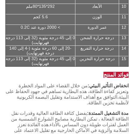
10
الأبعاد
292*135*80ملم
11
الوزن
5.6 كجم
12
عمر الدورة
> 2000 دورة عند 0.2C
13
درجة حرارة الشحن
0 إلى 45 درجة مئوية (32 إلى 113 درجة
فهرنهايت)
14
درجة حرارة التفريغ
-20 إلى 60 درجة مئوية (-4 إلى 140
درجة فهرنهايت)
15
درجة حرارة التخزين
0 إلى 45 درجة مئوية (32 إلى 113 درجة
فهرنهايت)
فوائد المنتج
انخفاض التأثير البيئي:
من خلال القضاء على المواد الخطرة
وتعزيز كفاءة الطاقة، هذه البطارية تساهم في جهود الحفاظ على
البيئة،التوافق مع أهداف الاستدامة وتقليل البصمة الكربونية
لأنظمة تخزين الطاقة.
مدة التشغيل الممتدة:
بفضل كثافة الطاقة العالية وقدرات نقل
الطاقة الفعالة ، تمكن البطارية مصابيح الشوارع الشمسية من
العمل لفترات طويلة دون المساس بالأداء.هذه الفائدة تعزز
السلامة والرؤية في الأماكن الخارجية مع تقليل الاعتماد على