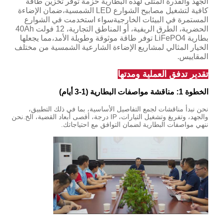
الجهد والقدرة المثلى لهذه البطارية حزمة توفر تخزين طاقة
كافية لتشغيل مصابيح الشوارع LED الشمسية،ضمان الإضاءة
المستمرة في البيئات الخارجيةسواء استخدمت في الشوارع
الحضرية، الطرق الريفية، أو المناطق التجارية، 12 فولت 40Ah
بطارية LiFePO4 توفر طاقة موثوقة وطويلة الأمد،مما يجعلها
الخيار المثالي لمشاريع الإضاءة الشارعية الشمسية من مختلف
المقاييس.
تقدير تدفق العملية ومدتها
الخطوة 1: مناقشة مواصفات البطارية (1-3 أيام)
نحن نبدأ مناقشات لجمع التفاصيل الأساسية، بما في ذلك التطبيق،
والجهد، وتفريغ وتشغيل التيارات، IP درجة، أقصى أبعاد القضية، الخ.نحن
ننهي مواصفات البطارية لضمان التوافق مع احتياجاتك.