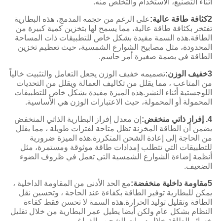
أثناء التصنيع، الاستخدام والتخلص منه.
2كثافة طاقة عالية:
على الرغم من حجمه المدمج، هذه البطارية
تفتخر بكثافة طاقة عالية، مما يسمح لها بتخزين كمية كبيرة من
الطاقة.هذه السمة مفيدة بشكل خاص للتطبيقات ذات المساحة
المحدودة، مثل مصابيح الشوارع الشمسية، حيث تعظيم تخزين
الطاقة في بصمة صغيرة أمر حاسم.
3خفيف الوزن:
تصميمه خفيف الوزن يجعل التعامل والتثبيت خالياً
من المتاعب ، مما يقلل من تكاليف العمالة ويقلل من التحديات
اللوجستية أثناء النشر.هذه الميزة مفيدة بشكل خاص للتطبيقات
المحمولة أو المحمولة، حيث الاعتبارات الوزن هي الأساسية.
4. إفراز ذاتي منخفض:
إن معدل إفراز البطارية الذاتي المنخفض
يضمن أن الطاقة المخزنة تظل متاحة لفترات طويلة ، مما يقلل
من الحاجة إلى إعادة الشحن المتكررة.هذه الميزة ضرورية
للتطبيقات التي تتطلب إمدادات طاقة موثوقة ومستمرة، مثل
أنظمة إضاءة الشوارع الشمسية التي تعمل في ظروف الضوء
الضعيف.
5مقاومة داخلية منخفضة:
مع الحد الأدنى من المقاومة الداخلية ،
يمكن للبطارية توفير الطاقة بكفاءة عند الحاجة ، وتحسين نقل
الطاقة وتقليل توليد الحرارة.هذه السمة لا تحسن فقط كفاءة
النظام بشكل عام ولكن أيضا يطيل عمر البطارية من خلال تقليل
خسائر الطاقة خلال دورات الشحن والفراغ.