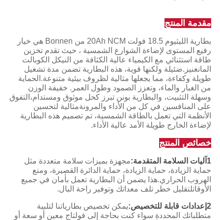
مقدمة المنتج
بطارية الليثيوم 18.5 فولت 20Ah NCM من Bonnen هي خيار
رفيع المستوى لإضاءة الشوارع الشمسية ، حيث تقدم تخزين
طاقة استثنائي مع الكيمياء عالية الكثافة من النيكل الكوبالت
المانغنيز.ضئيلة ولكنها قوية، هذه البطارية تضمن مدة تشغيل
طويلة وكفاءة، مما يجعلها مثالية لظروف بيئية متنوعة.الحماية
من الغبار والماء، وتعزز الصمود وطول العمر. خفيفة الوزن
وسهلة التثبيت، والبطارية بونن تبرز كحل موثوق ومستدام،التفوق
على المنافسين في كل من الأداء والمرونةمثالية لتحسين
الأنظمة التي تعمل بالطاقة الشمسية، تم تصميم هذه البطارية
لإضاءة الخارج طويلة الأمد عالية الأداء.
خصائص المنتج
1آليات السلامة المتقدمة:
مجهزة بميزات سلامة متعددة مثل
حماية الزيادة، حماية الزيادة، حماية الدائرة القصيرة، ومنع
الهروب الحراري.هذا يضمن أن البطارية تعمل بأمان في جميع
الأوقاتلتقليل خطر تلف معداتك وتوفير راحة البال.
2إعدادات قابلة للتخصيص:
يمكن تخصيص بطارياتنا لتلبية
متطلباتك المحددة سواء كنت بحاجة إلى فولتاج معين أو سعة أو