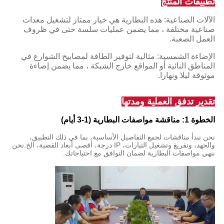
تطبيقات المنتج
الآلات الصناعية: هذه البطارية هي خيار ممتاز لتشغيل معدات
صناعية مختلفة ، مما يضمن عمليات سلسة حتى في ظروف
العمل الصعبة.
الإضاءة الشمسية: مثالية لتوفير الطاقة لمصابيح الشوارع في
المناطق النائية أو المواقع خارج الشبكة ، مما يضمن إضاءة
موثوقة ليلا ونهارا.
تقدير تدفق العملية ومدتها
الخطوة 1: مناقشة مواصفات البطارية (1-3 أيام)
نحن نبدأ مناقشات لجمع التفاصيل الأساسية، بما في ذلك التطبيق،
والجهد، وتفريغ وتشغيل التيارات، IP درجة، أقصى أبعاد القضية، الخ.نحن
ننهي مواصفات البطارية لضمان التوافق مع احتياجاتك.