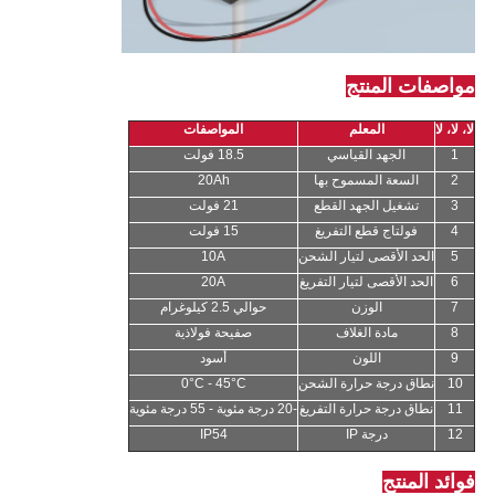
مواصفات المنتج
لا، لا، لا
المعلم
المواصفات
1
الجهد القياسي
18.5 فولت
2
السعة المسموح بها
20Ah
3
تشغيل الجهد القطع
21 فولت
4
فولتاج قطع التفريغ
15 فولت
5
الحد الأقصى لتيار الشحن
10A
6
الحد الأقصى لتيار التفريغ
20A
7
الوزن
حوالي 2.5 كيلوغرام
8
مادة الغلاف
صفيحة فولاذية
9
اللون
أسود
10
نطاق درجة حرارة الشحن
0°C - 45°C
11
نطاق درجة حرارة التفريغ
-20 درجة مئوية - 55 درجة مئوية
12
درجة IP
IP54
فوائد المنتج