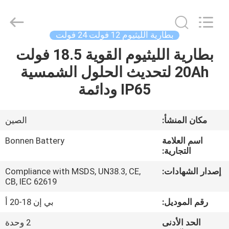
Bonnen
Battery
Technology
Co.,
Ltd..
بطارية الليثيوم 12 فولت 24 فولت
All
Rights
بطارية الليثيوم القوية 18.5 فولت
منزل
Reserved.
20Ah لتحديث الحلول الشمسية
المنتجات
IP65 ودائمة
حول
مكان المنشأ:
الصين
بنا
اسم العلامة
Bonnen Battery
التجارية:
جولة
إصدار الشهادات:
Compliance with MSDS, UN38.3, CE,
CB, IEC 62619
في
المعمل
رقم الموديل:
بي إن 18-20 أ
الحد الأدنى
2 وحدة