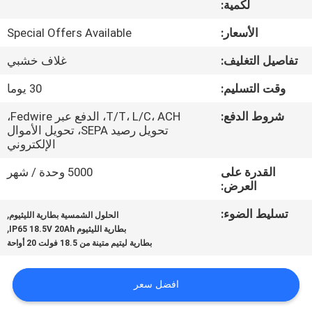
لكمية:
ضبط
الجودة
الأسعار:
Special Offers Available
تفاصيل التغليف:
غلاف خشبي
اتصل
وقت التسليم:
30 يوما
بنا
شروط الدفع:
T/T، L/C، ACH، الدفع عبر Fedwire،
تحويل رصيد SEPA، تحويل الأموال
أخبار
الإلكتروني
القدرة على
5000 وحدة / شهر
العرض:
خريطة
الموقع
تسليط الضوء:
,
الحلول الشمسية بطارية الليثيوم
,
بطارية الليثيوم IP65 18.5V 20Ah
بطارية ليتيم متينة من 18.5 فولت 20 أواحة
سياسة
الخصوصية
افضل سعر