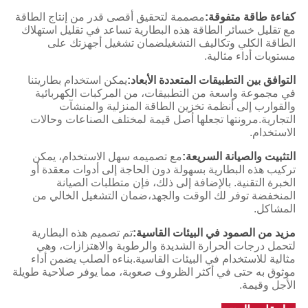
كفاءة طاقة متفوقة:
مصممة لتحقيق أقصى قدر من إنتاج الطاقة
مع تقليل خسائر الطاقة هذه البطارية تساعد في تقليل استهلاك
الطاقة الكلي وتكاليف التشغيلضمان تشغيل أجهزتك على
مستويات أداء مثالية.
التوافق بين التطبيقات المتعددة الأبعاد:
يمكن استخدام بطاريتنا
في مجموعة واسعة من التطبيقات، من المركبات الكهربائية
والقوارب إلى أنظمة تخزين الطاقة المنزلية والمنشآت
التجارية.مرونتها تجعلها أصل قيمة لمختلف الصناعات وحالات
الاستخدام.
التثبيت والصيانة السريعة:
مع تصميمه سهل الاستخدام، يمكن
تركيب هذه البطارية بسهولة دون الحاجة إلى أدوات معقدة أو
الخبرة التقنية. بالإضافة إلى ذلك، فإن متطلبات الصيانة
المنخفضة توفر لك الوقت والجهد،ضمان التشغيل الخالي من
المشاكل.
مزيد من الصمود في البيئات القاسية:
تم تصميم هذه البطارية
لتحمل درجات الحرارة الشديدة والرطوبة والاهتزازات، وهي
مثالية للاستخدام في البيئات القاسية.بناءه الصلب يضمن أداء
موثوق به حتى في أكثر الظروف صعوبة، مما يوفر صلاحية طويلة
الأجل وقيمة.