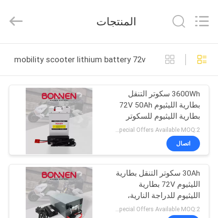
Bonnen
Battery
Technology
المنتجات
Co.,
Ltd..
All
Rights
منزل
Reserved.
mobility scooter lithium battery 72v التصنيع عبر الإنترنت
المنتجات
3600Wh سكوتر التنقل
بطارية الليثيوم 72V 50Ah
حول
بطارية الليثيوم للسكوتر
بنا
الكهربائي
Special Offers Available MOQ:2 وحدة
اتصال
جولة
30Ah سكوتر التنقل بطارية
في
الليثيوم 72V بطارية
المعمل
الليثيوم للدراجة النارية،
سيتي كوكو
Special Offers Available MOQ:2 وحدة