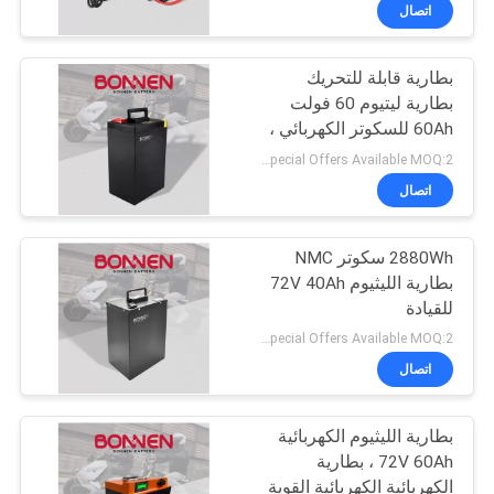
ضبط
اتصال
الجودة
بطارية قابلة للتحريك
بطارية ليتيوم 60 فولت
اتصل
60Ah للسكوتر الكهربائي ،
بنا
استبدال بطارية ليتيوم
Special Offers Available MOQ:2 وحدة
لسكوتر التنقل
اتصال
أخبار
2880Wh سكوتر NMC
بطارية الليثيوم 72V 40Ah
خريطة
للقيادة
الموقع
Special Offers Available MOQ:2 وحدة
اتصال
سياسة
بطارية الليثيوم الكهربائية
الخصوصية
72V 60Ah ، بطارية
الكهربائية الكهربائية القوية