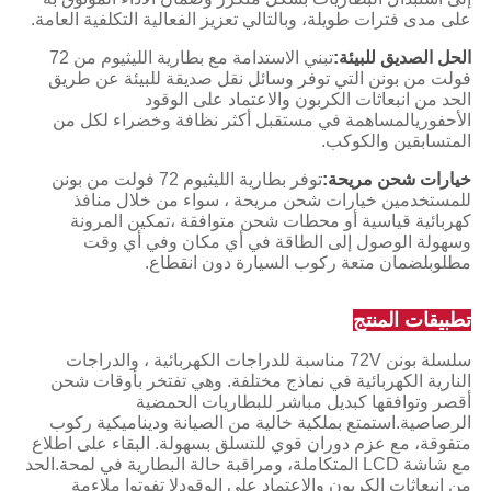
على مدى فترات طويلة، وبالتالي تعزيز الفعالية التكلفية العامة.
الحل الصديق للبيئة:
تبني الاستدامة مع بطارية الليثيوم من 72
فولت من بونن التي توفر وسائل نقل صديقة للبيئة عن طريق
الحد من انبعاثات الكربون والاعتماد على الوقود
الأحفوريالمساهمة في مستقبل أكثر نظافة وخضراء لكل من
المتسابقين والكوكب.
خيارات شحن مريحة:
توفر بطارية الليثيوم 72 فولت من بونن
للمستخدمين خيارات شحن مريحة ، سواء من خلال منافذ
كهربائية قياسية أو محطات شحن متوافقة ،تمكين المرونة
وسهولة الوصول إلى الطاقة في أي مكان وفي أي وقت
مطلوبلضمان متعة ركوب السيارة دون انقطاع.
تطبيقات المنتج
سلسلة بونن 72V مناسبة للدراجات الكهربائية ، والدراجات
النارية الكهربائية في نماذج مختلفة. وهي تفتخر بأوقات شحن
أقصر وتوافقها كبديل مباشر للبطاريات الحمضية
الرصاصية.استمتع بملكية خالية من الصيانة وديناميكية ركوب
متفوقة، مع عزم دوران قوي للتسلق بسهولة. البقاء على اطلاع
مع شاشة LCD المتكاملة، ومراقبة حالة البطارية في لمحة.الحد
من انبعاثات الكربون والاعتماد على الوقودلا تفوتوا ملاءمة