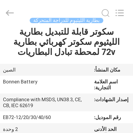
Bonnen
Battery
Technology
Co.,
Ltd..
بطارية الليثيوم للدراجة المتحركة
All
Rights
سكوتر قابلة للتبديل بطارية
منزل
Reserved.
الليثيوم سكوتر كهربائي بطارية
المنتجات
72v لمحطة تبادل البطاريات
حول
مكان المنشأ:
الصين
بنا
اسم العلامة
Bonnen Battery
التجارية:
جولة
إصدار الشهادات:
Compliance with MSDS, UN38.3, CE,
CB, IEC 62619
في
المعمل
رقم الموديل:
EB72-12/20/30/40/60
الحد الأدنى
2 وحدة