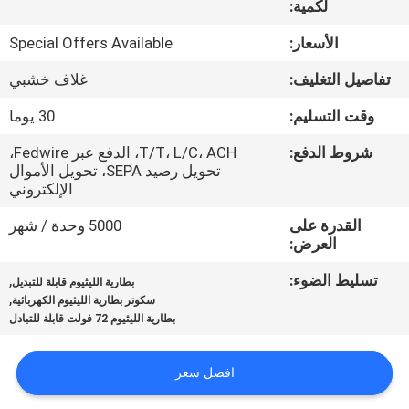
لكمية:
ضبط
الجودة
الأسعار:
Special Offers Available
تفاصيل التغليف:
غلاف خشبي
اتصل
وقت التسليم:
30 يوما
بنا
شروط الدفع:
T/T، L/C، ACH، الدفع عبر Fedwire،
تحويل رصيد SEPA، تحويل الأموال
أخبار
الإلكتروني
القدرة على
5000 وحدة / شهر
العرض:
خريطة
الموقع
تسليط الضوء:
,
بطارية الليثيوم قابلة للتبديل
,
سكوتر بطارية الليثيوم الكهربائية
بطارية الليثيوم 72 فولت قابلة للتبادل
سياسة
الخصوصية
افضل سعر