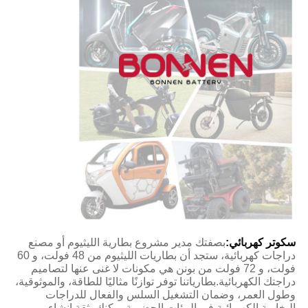
سكوتر كهربائي:
بصفتك مدير مشروع بطارية الليثيوم أو مصنع
دراجات كهربائية، ستجد أن بطاريات الليثيوم من 48 فولت، و 60
فولت، و 72 فولت من بونن هي مكونات لا غنى عنها لتصاميم
دراجتك الكهربائية.بطارياتنا توفر توازنًا مثاليًا للطاقة، والموثوقية،
وطول العمر، وضمان التشغيل السلس والفعال للدراجات
البخارية الكهربائية في البيئات الحضرية.يمكنك بثقة إنشاء