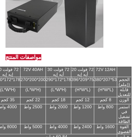
مواصفات المنتج
72V 12AH
72 فولت 20
72 فولت 30
72V 40AH
72 ف
أيه إيه
أيه إيه
إيه إيه
الحجم
53*207*380
75*209*396
178*172*290
200*200*270
178*172*290
((ملم)
قابلة
(H*W*L)
(H*W*L)
(L*W*H)
(L*W*H)
(L*W*H)
للتعديل
الوزن
8 كجم
12 كجم
18 كجم
22 كجم
35 كجم
استمر
800 واط
1200 واط
2000 واط
2500 واط
4000 واط
في
تشغيل
الطاقة
القوة
1600 واط
2400 واط
4000 واط
5000 واط
8000 واط
القصوى
فولت
60-84 فولت