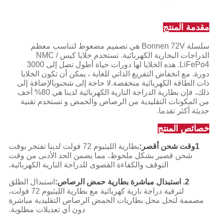
مقدمة المنتج
سلسلة Bonnen 72V هي تصميم مضغوط لتناسب معظم
الدراجات البخارية الكهربائية. تستخدم خلايا كيس NMC /
LiFePo4. هذه الخلايا لها دورات حياة أطول تصل إلى 3000
دورة. مع انخفاض التفريغ الذاتي للغاية ، يمكن أن تكون الخلايا
ذات الطاقة الكهربائية منخفضة.لا حاجة إلى شحنوبالإضافة إلى
ذلك، فإن بطارية الدراجة النارية الكهربائية لدينا هي 80% أخف
من المكونات التقليدية من الرصاص والحمض و تستخدم تقنية
حديثة أكثر تقدما.
خصائص المنتج
1وقت شحن أقصر:
بطارية الليثيوم 72 فولت لدينا تفتخر بوقت
شحن قصير بشكل ملحوظ، مما يضمن الحد الأدنى من وقت
التوقف والكفاءة القصوى للدراجة النارية الكهربائية.
2. استبدال مباشرة بطارية حمض الرصاص:
استبدال الطلق
لترقية دراجة نارية كهربائية مع بطارية الليثيوم 72 فولت،
مصممة لتحل محل بطاريات الحمض الرصاص التقليدية مباشرة
دون أي تعديلات مطلوبة.