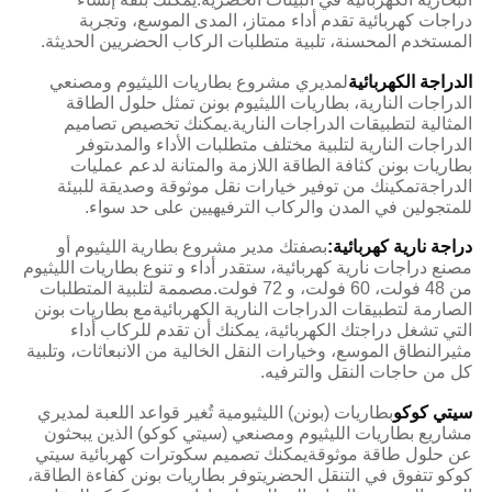
دراجات كهربائية تقدم أداء ممتاز، المدى الموسع، وتجربة
المستخدم المحسنة، تلبية متطلبات الركاب الحضريين الحديثة.
الدراجة الكهربائية
لمديري مشروع بطاريات الليثيوم ومصنعي
الدراجات النارية، بطاريات الليثيوم بونن تمثل حلول الطاقة
المثالية لتطبيقات الدراجات النارية.يمكنك تخصيص تصاميم
الدراجات النارية لتلبية مختلف متطلبات الأداء والمدىتوفر
بطاريات بونن كثافة الطاقة اللازمة والمتانة لدعم عمليات
الدراجةتمكينك من توفير خيارات نقل موثوقة وصديقة للبيئة
للمتجولين في المدن والركاب الترفيهيين على حد سواء.
دراجة نارية كهربائية:
بصفتك مدير مشروع بطارية الليثيوم أو
مصنع دراجات نارية كهربائية، ستقدر أداء و تنوع بطاريات الليثيوم
من 48 فولت، 60 فولت، و 72 فولت.مصممة لتلبية المتطلبات
الصارمة لتطبيقات الدراجات النارية الكهربائيةمع بطاريات بونن
التي تشغل دراجتك الكهربائية، يمكنك أن تقدم للركاب أداء
مثيرالنطاق الموسع، وخيارات النقل الخالية من الانبعاثات، وتلبية
كل من حاجات النقل والترفيه.
سيتي كوكو
بطاريات (بونن) الليثيومية تُغير قواعد اللعبة لمديري
مشاريع بطاريات الليثيوم ومصنعي (سيتي كوكو) الذين يبحثون
عن حلول طاقة موثوقةيمكنك تصميم سكوترات كهربائية سيتي
كوكو تتفوق في التنقل الحضريتوفر بطاريات بونن كفاءة الطاقة،