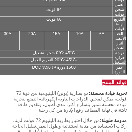
العمل
شحن
84 فولت
فولت
التفريغ
60 فولت
نهاية
فولت
الحد
6A
10A
15A
20A
30A
الأقصى
لتيار
الشحن
درجة
0°C~45°C شحن تشغيل
حرارة
-20°C~45°C التفريغ العمل
التشغيل
عمر
1500 دورة @ 90% DOD
الدورة
فوائد المنتج
تجربة قيادة محسنة:
مع بطارية (بونن) الليثيومية من قوة 72
فولت، يمكن لمحبي الدراجات النارية الكهربائية التمتع بتجربة
قيادة محسنة تتميز بتسارع أكثر، مدى أطول، وتقديم طاقة
ثابتة،في نهاية المطاف رفع الإثارة من كل رحلة.
مدومة طويلة:
من خلال اختيار بطارية الليثيوم 72 فولت لدينا،
ركاب الاستفادة من متانة استثنائية وطول العمر،تقليل الحاجة
إلى استبدال البطاريات بشكل متكرر وضمان الأداء الموثوق به