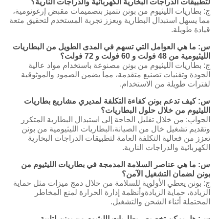
لتطبيقات الدراجات البخارية الكهربائية والدراجات النارية؟
ج: بطاريات الليثيوم من بونن تتميز بتصميمات مقبض إرغونومية،
مما يسهل استبدال البطارية ويعزز تجربة المستخدم لتحقيق متعة
قيادة طويلة.
س: ما هي العوامل التي تسهم في المدى الطويل من البطاريات
الليثيومية من 48 فولت و 60 فولت و 72 فولت؟
ج: بطاريات الليثيوم من بونن مصنوعة باستخدام مواد عالية
الجودة وتقنيات تصنيع متقدمة، مما يضمن الصمود والموثوقية
لفترات طويلة من الاستخدام.
س: كيف تدعم بونن كفاءة التكلفة لمديري مشاريع بطاريات
الليثيوم من خلال حلول البطاريات؟
الجواب: من خلال تقليل الحاجة إلى استبدال البطارية المتكرر
وتقديم تشغيل خال من الصيانة،البطاريات الليثيومية من بونن
تعزز من فعالية التكلفة العامة لتطبيقات الدراجات البخارية
الكهربائية والدراجات النارية.
س: ما هي عناصر السلامة المدمجة في بطاريات الليثيوم من
بونن لضمان التشغيل الآمن؟
ج: بونن يعطي الأولوية للسلامة من خلال دمج ميزات مثل حماية
الزيادة، حماية الزيادةوأنظمة إدارة الحرارة لمنع المخاطر
المحتملة أثناء الشحن والتشغيل.
س: هل يمكن تخصيص بطاريات الليثيوم من بونن لتلبية