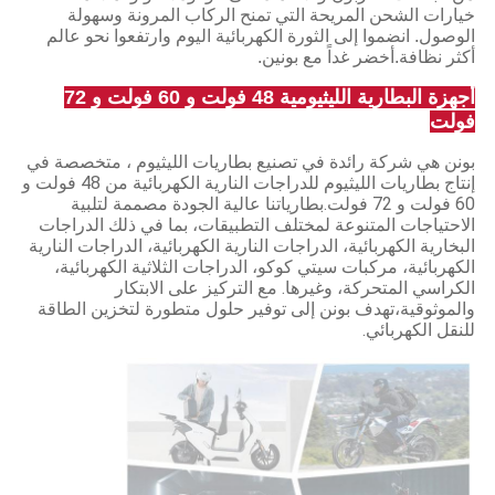
خيارات الشحن المريحة التي تمنح الركاب المرونة وسهولة
الوصول. انضموا إلى الثورة الكهربائية اليوم وارتفعوا نحو عالم
أكثر نظافة.أخضر غداً مع بونين.
أجهزة البطارية الليثيومية 48 فولت و 60 فولت و 72
فولت
بونن هي شركة رائدة في تصنيع بطاريات الليثيوم ، متخصصة في
إنتاج بطاريات الليثيوم للدراجات النارية الكهربائية من 48 فولت و
60 فولت و 72 فولت.بطارياتنا عالية الجودة مصممة لتلبية
الاحتياجات المتنوعة لمختلف التطبيقات، بما في ذلك الدراجات
البخارية الكهربائية، الدراجات النارية الكهربائية، الدراجات النارية
الكهربائية، مركبات سيتي كوكو، الدراجات الثلاثية الكهربائية،
الكراسي المتحركة، وغيرها. مع التركيز على الابتكار
والموثوقية،تهدف بونن إلى توفير حلول متطورة لتخزين الطاقة
للنقل الكهربائي.