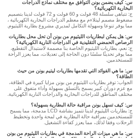
س: كيف يضمن بونن التوافق مع مختلف نماذج الدراجات
البخارية الكهربائية؟
ج: تتباهى سلسلة 48 فولت و 60 فولت و 72 فولت لدينا بتصميم
مضغوط مصمم ليتلاءم مع معظم الدراجات البخارية الكهربائية ،
مما يوفر تنوعا وسهولة التكامل لمديري مشروع بطارية الليثيوم.
س: هل يمكن لبطاريات الليثيوم من بونن أن تحل محل بطاريات
الرصاص الحمضي التقليدية في الدراجات النارية الكهربائية؟
ج: نعم، بطاريات الليثيوم الخاصة بنا مصممة لاستبدال التقطيع،
مما يوفر تحديثًا سلسًا دون الحاجة إلى تعديلات، مما يعزز الراحة
للمستخدمين.
س: ما هي الفوائد التي تقدمها بطاريات ليتيم بونن من حيث
الطاقة؟
الجواب: توفر بطاريات الليثيوم من بونن مزايا كبيرة في الطاقة،
مع عزم دوران كبير يسمح بالتسلق بسهولة وأداء متفوق على
مختلف المناطق للدراجات البخارية والدراجات النارية الكهربائية.
س: كيف تسهل بونن مراقبة حالة البطارية بسهولة؟
ج: بطاريات الليثيوم لدينا تتميز بشاشة LCD مدمجة، مما يسمح
للمستخدمين بمراقبة حالة البطارية في لمحة واحدة وتخطيط
الرحلات وفقا لذلك، مما يعزز كفاءة التشغيل.
س: ما هي ميزات الراحة المدمجة في بطاريات الليثيوم من بونن