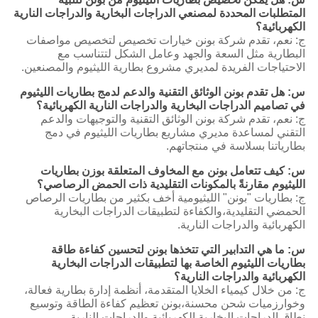
المتطلبات المحددة لمصنعي الدراجات البخارية والدراجات النارية
الكهربائية؟
ج: نعم، تقدم شركة بونن خيارات تخصيص لتخصيص مواصفات
البطارية مثل السعة والجهد وعامل الشكل لتتناسب مع
الاحتياجات الفريدة لمديري مشروع بطارية الليثيوم والمصنعين.
س: هل تقدم بونن الوثائق التقنية والدعم لدمج بطاريات الليثيوم
في تصاميم الدراجات البخارية والدراجات النارية الكهربائية؟
ج: نعم، تقدم شركة بونن الوثائق التقنية والتوجيهات والدعم
التقني لمساعدة مديري مشاريع بطاريات الليثيوم في دمج
بطارياتنا بسلاسة في منتجاتهم.
س: كيف تتعامل بونن مع المخاوف المتعلقة بوزن بطاريات
الليثيوم مقارنةً بالمكونات التقليدية ذات الحمض الرصاصي؟
ج: بطاريات "بونن" الليثيومية أخف بكثير من بطاريات الرصاص
الحمضي التقليدية،والكفاءة لتطبيقات الدراجات البخارية
الكهربائية والدراجات النارية.
س: ما هي التدابير التي تتخذها بونن لتحسين كفاءة طاقة
بطاريات الليثيوم الخاصة بها لتطبيقات الدراجات البخارية
الكهربائية والدراجات النارية؟
ج: من خلال كيمياء الخلايا المتقدمة، أنظمة إدارة بطارية فعالة،
وخوارزميات شحن محسنة،بونن تعظيم كفاءة الطاقة وتوسيع
نطاق الدراجات البخارية الكهربائية والدراجات النارية.