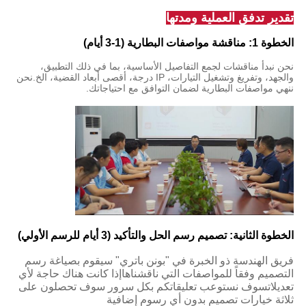
تقدير تدفق العملية ومدتها
الخطوة 1: مناقشة مواصفات البطارية (1-3 أيام)
نحن نبدأ مناقشات لجمع التفاصيل الأساسية، بما في ذلك التطبيق،
والجهد، وتفريغ وتشغيل التيارات، IP درجة، أقصى أبعاد القضية، الخ.نحن
ننهي مواصفات البطارية لضمان التوافق مع احتياجاتك.
الخطوة الثانية: تصميم رسم الحل والتأكيد (3 أيام للرسم الأولي)
فريق الهندسة ذو الخبرة في "بونن باتري" سيقوم بصياغة رسم
التصميم وفقاً للمواصفات التي ناقشناهاإذا كانت هناك حاجة لأي
تعديلاتسوف نستوعب تعليقاتكم بكل سرور سوف تحصلون على
ثلاثة خيارات تصميم بدون أي رسوم إضافية