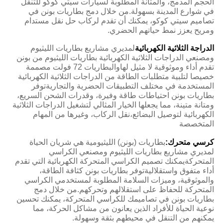
الحجم المدمج، والمتانة المطلوبة لسيارات سيتي كوكو للتنقل
في شوارع المدينة بسهولة.من خلال دمج بطاريات بونن في
تصاميم سيتي كوكو، يمكنك أن تقدم لركاب حل نقل مستدام
ومريح يعزز نمط حياتهم الحضري.
الدراجة الثلاثية الكهربائية
لمديري مشاريع بطاريات الليثيوم
ومصنعي الدراجات الثلاثية الكهربائية بطاريات الليثيوم من بونن
تقدم أداء وموثوقية لا مثيل لهاوالبطاريات 72 فولت مصممة
خصيصا لتلبية متطلبات الطاقة من الدراجات الثلاثية الكهربائية
المستخدمة في مختلف التطبيقات الحضرية والتجاريةتوفر
بطاريات بونن احتياطات طاقة وفيرة، وقدرات الشحن السريع،
ومتانة متينة، مما يجعلها الخيار المثالي لتشغيل الدراجات الثلاثية
الكهربائية لتوصيل البضائع،نقل الركاب، وغيرها من المهام
المتخصصة
كرسي متحرك:
بطاريات (بونن) الليثيومية هي شريان الحياة
لمديري مشاريع بطاريات الليثيوم ومصنعي الكراسي
المتحركةيمكنك تصميم الكراسي المتحركة الكهربائية التي تقدم
أداء متفوق واستقلاليةتوفر بطاريات بونن كثافة الطاقة،
والموثوقية، وميزات السلامة المطلوبة لمستخدمي الكراسي
المتحركة للحفاظ على استقلالهم وتحركهم.من خلال دمج
بطاريات بونن في تصاميمك للكراسي المتحركة، يمكنك تحسين
نوعية الحياة للأفراد الذين يعانون من مشاكل الحركة، مما
يمكنهم من التنقل في محيطهم بثقة وسهولة.