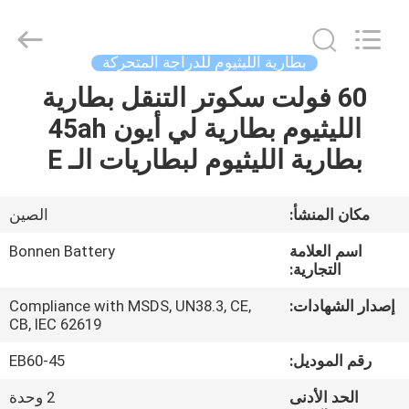
Bonnen
Battery
Technology
Co.,
Ltd..
بطارية الليثيوم للدراجة المتحركة
All
Rights
60 فولت سكوتر التنقل بطارية
منزل
Reserved.
الليثيوم بطارية لي أيون 45ah
المنتجات
بطارية الليثيوم لبطاريات الـ E
حول
مكان المنشأ:
الصين
بنا
اسم العلامة
Bonnen Battery
التجارية:
جولة
إصدار الشهادات:
Compliance with MSDS, UN38.3, CE,
CB, IEC 62619
في
المعمل
رقم الموديل:
EB60-45
الحد الأدنى
2 وحدة