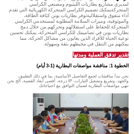
لمديري مشاريع بطاريات الليثيوم ومصنعي الكراسي
المتحركةيمكنك تصميم الكراسي المتحركة الكهربائية التي تقدم
أداء متفوق واستقلاليةتوفر بطاريات بونن كثافة الطاقة،
والموثوقية، وميزات السلامة المطلوبة لمستخدمي الكراسي
المتحركة للحفاظ على استقلالهم وتحركهم.من خلال دمج
بطاريات بونن في تصاميمك للكراسي المتحركة، يمكنك تحسين
نوعية الحياة للأفراد الذين يعانون من مشاكل الحركة، مما
يمكنهم من التنقل في محيطهم بثقة وسهولة.
تقدير تدفق العملية ومدتها
الخطوة 1: مناقشة مواصفات البطارية (1-3 أيام)
نحن نبدأ مناقشات لجمع التفاصيل الأساسية، بما في ذلك التطبيق،
والجهد، وتفريغ وتشغيل التيارات، IP درجة، أقصى أبعاد القضية، الخ.نحن
ننهي مواصفات البطارية لضمان التوافق مع احتياجاتك.