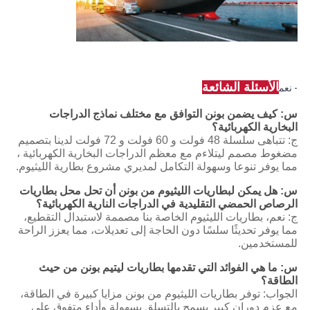
الأسئلة الشائعة
- نعم
س: كيف يضمن بونن التوافق مع مختلف نماذج الدراجات
البخارية الكهربائية؟
ج: تتباهى سلسلة 48 فولت و 60 فولت و 72 فولت لدينا بتصميم
مضغوط مصمم ليتلاءم مع معظم الدراجات البخارية الكهربائية ،
مما يوفر تنوعا وسهولة التكامل لمديري مشروع بطارية الليثيوم.
س: هل يمكن لبطاريات الليثيوم من بونن أن تحل محل بطاريات
الرصاص الحمضي التقليدية في الدراجات النارية الكهربائية؟
ج: نعم، بطاريات الليثيوم الخاصة بنا مصممة لاستبدال التقطيع،
مما يوفر تحديثًا سلسًا دون الحاجة إلى تعديلات، مما يعزز الراحة
للمستخدمين.
س: ما هي الفوائد التي تقدمها بطاريات ليتيم بونن من حيث
الطاقة؟
الجواب: توفر بطاريات الليثيوم من بونن مزايا كبيرة في الطاقة،
مع عزم دوران كبير يسمح بالتسلق بسهولة وأداء متفوق على