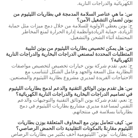
الكهربائية والدراجات النارية.
س: ما هي عناصر السلامة المدمجة في بطاريات الليثيوم من
بونن لضمان التشغيل الآمن؟
ج: بونن يعطي الأولوية للسلامة من خلال دمج ميزات مثل حماية
الزيادة، حماية الزيادةوأنظمة إدارة الحرارة لمنع المخاطر
المحتملة أثناء الشحن والتشغيل.
س: هل يمكن تخصيص بطاريات الليثيوم من بونن لتلبية
المتطلبات المحددة لمصنعي الدراجات البخارية والدراجات النارية
الكهربائية؟
ج: نعم، تقدم شركة بونن خيارات تخصيص لتخصيص مواصفات
البطارية مثل السعة والجهد وعامل الشكل لتتناسب مع
الاحتياجات الفريدة لمديري مشروع بطارية الليثيوم والمصنعين.
س: هل تقدم بونن الوثائق التقنية والدعم لدمج بطاريات الليثيوم
في تصاميم الدراجات البخارية والدراجات النارية الكهربائية؟
ج: نعم، تقدم شركة بونن الوثائق التقنية والتوجيهات والدعم
التقني لمساعدة مديري مشاريع بطاريات الليثيوم في دمج
بطارياتنا بسلاسة في منتجاتهم.
س: كيف تتعامل بونن مع المخاوف المتعلقة بوزن بطاريات
الليثيوم مقارنةً بالمكونات التقليدية ذات الحمض الرصاصي؟
ج: بطاريات "بونن" الليثيومية أخف بكثير من بطاريات الرصاص