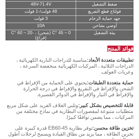
ضغط التشغيل
48V-71.4V
فولتاج قطع التفريغ
48 فولت/-1 فولت
جهد حماية الزحام
3 فولت
أوصي بشاحن
10A
بيئة التشغيل
0 ~ 45 °C (شحن) ، -20 ~ 60 °C
(فراغ)
فوائد المنتج
تطبيقات متعددة الأبعاد:
مناسبة للدراجات النارية الكهربائية ،
الدراجات الثلاثية ، المركبات الكهربائية منخفضة السرعة ،
وعربات الغولف.
حماية متعددة الطبقات:
يحتوي على الحماية من الإفراط في
الشحن والإفراط في التفريغ والإفراط في درجة الحرارة
والإفراط في التيار والإفراط في الدوائر القصيرة.
قابلة للتخصيص بشكل كبير:
وتلبي الغلاف الفريد على شكل مربع
متطلبات متنوعة لمقصورات البطارية في نماذج مختلفة من
المركبات ، مما يضمن توافقًا كبيرًا.
تخزين طاقة محسن:
توفر بطارية EB60-45 قدرة كبيرة على
تخزين الطاقة ، مما يزيد من نطاق القيادة ويسمح لرحلات أطول