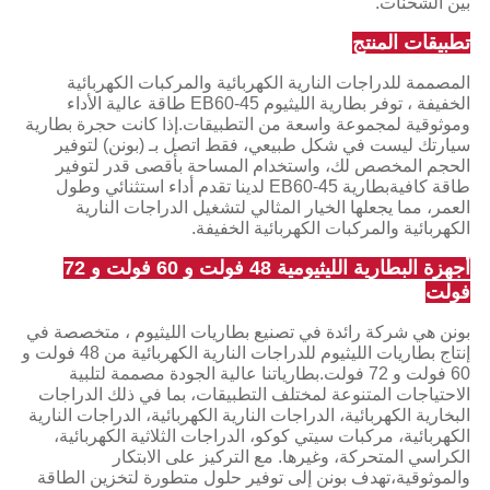
بين الشحنات.
تطبيقات المنتج
المصممة للدراجات النارية الكهربائية والمركبات الكهربائية
الخفيفة ، توفر بطارية الليثيوم EB60-45 طاقة عالية الأداء
وموثوقية لمجموعة واسعة من التطبيقات.إذا كانت حجرة بطارية
سيارتك ليست في شكل طبيعي، فقط اتصل بـ (بونن) لتوفير
الحجم المخصص لك، واستخدام المساحة بأقصى قدر لتوفير
طاقة كافيةبطارية EB60-45 لدينا تقدم أداء استثنائي وطول
العمر، مما يجعلها الخيار المثالي لتشغيل الدراجات النارية
الكهربائية والمركبات الكهربائية الخفيفة.
أجهزة البطارية الليثيومية 48 فولت و 60 فولت و 72
فولت
بونن هي شركة رائدة في تصنيع بطاريات الليثيوم ، متخصصة في
إنتاج بطاريات الليثيوم للدراجات النارية الكهربائية من 48 فولت و
60 فولت و 72 فولت.بطارياتنا عالية الجودة مصممة لتلبية
الاحتياجات المتنوعة لمختلف التطبيقات، بما في ذلك الدراجات
البخارية الكهربائية، الدراجات النارية الكهربائية، الدراجات النارية
الكهربائية، مركبات سيتي كوكو، الدراجات الثلاثية الكهربائية،
الكراسي المتحركة، وغيرها. مع التركيز على الابتكار
والموثوقية،تهدف بونن إلى توفير حلول متطورة لتخزين الطاقة