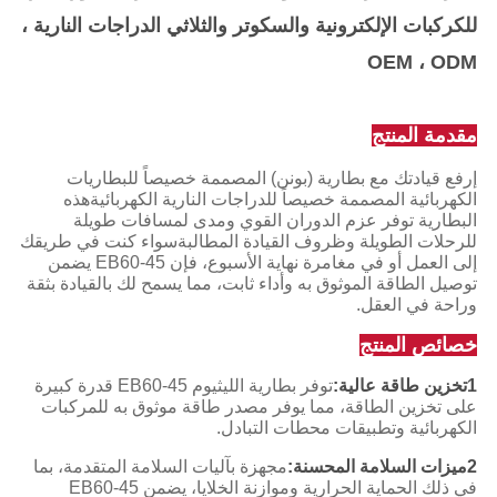
للكركبات الإلكترونية والسكوتر والثلاثي الدراجات النارية ،
OEM ، ODM
مقدمة المنتج
إرفع قيادتك مع بطارية (بونن) المصممة خصيصاً للبطاريات
الكهربائية المصممة خصيصاً للدراجات النارية الكهربائيةهذه
البطارية توفر عزم الدوران القوي ومدى لمسافات طويلة
للرحلات الطويلة وظروف القيادة المطالبةسواء كنت في طريقك
إلى العمل أو في مغامرة نهاية الأسبوع، فإن EB60-45 يضمن
توصيل الطاقة الموثوق به وأداء ثابت، مما يسمح لك بالقيادة بثقة
وراحة في العقل.
خصائص المنتج
1تخزين طاقة عالية:
توفر بطارية الليثيوم EB60-45 قدرة كبيرة
على تخزين الطاقة، مما يوفر مصدر طاقة موثوق به للمركبات
الكهربائية وتطبيقات محطات التبادل.
2ميزات السلامة المحسنة:
مجهزة بآليات السلامة المتقدمة، بما
في ذلك الحماية الحرارية وموازنة الخلايا، يضمن EB60-45