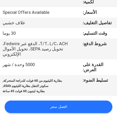
لكمية:
ضبط
الجودة
الأسعار:
Special Offers Available
تفاصيل التغليف:
غلاف خشبي
اتصل
وقت التسليم:
30 يوما
بنا
شروط الدفع:
T/T، L/C، ACH، الدفع عبر Fedwire،
تحويل رصيد SEPA، تحويل الأموال
أخبار
الإلكتروني
القدرة على
5000 وحدة / شهر
العرض:
خريطة
الموقع
تسليط الضوء:
,
بطارية الليثيوم من 60 فولت للدراجة المتحركة
,
سكوتر التنقل بطارية الليثيوم 45Ah
بطارية ليتيون 60 فولت 45 ساعة
سياسة
الخصوصية
افضل سعر