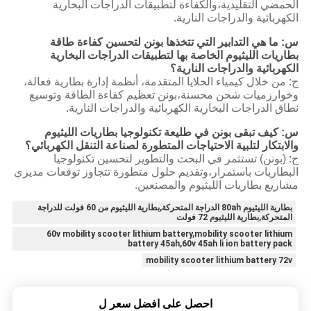
الحمضي التقليدية،والكفاءة لتطبيقات الدراجات البخارية
الكهربائية والدراجات النارية.
س: ما هي التدابير التي تتخذها بونن لتحسين كفاءة طاقة
بطاريات الليثيوم الخاصة بها لتطبيقات الدراجات البخارية
الكهربائية والدراجات النارية؟
ج: من خلال كيمياء الخلايا المتقدمة، أنظمة إدارة بطارية فعالة،
وخوارزميات شحن محسنة،بونن تعظيم كفاءة الطاقة وتوسيع
نطاق الدراجات البخارية الكهربائية والدراجات النارية.
س: كيف تبقى بونن في طليعة تكنولوجيا بطاريات الليثيوم
والابتكار لتلبية الاحتياجات المتطورة لصناعة التنقل الكهربائي؟
ج: (بونن) تستثمر في البحث والتطوير لتحسين تكنولوجيا
البطاريات باستمرار،وتقديم حلول متطورة تتجاوز توقعات مديري
مشاريع بطاريات الليثيوم والمصنعين.
بطارية الليثيوم 80ah الدراجة المتحركة,بطارية الليثيوم من 60 فولت للدراجة
المتحركة,بطارية الليثيوم 72 فولت
60v mobility scooter lithium battery,mobility scooter lithium
battery 45ah,60v 45ah li ion battery pack
mobility scooter lithium battery 72v
احصل على افضل سعر ل