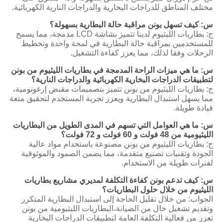
مختلف المناطق للدراجات البخارية والدراجات النارية الكهربائية.
س: كيف تسهل بونن مراقبة حالة البطارية بسهولة؟
ج: بطاريات الليثيوم لدينا تتميز بشاشة LCD مدمجة، مما يسمح
للمستخدمين بمراقبة حالة البطارية في لمحة واحدة وتخطيط
الرحلات وفقا لذلك، مما يعزز كفاءة التشغيل.
س: ما هي ميزات الراحة المدمجة في بطاريات الليثيوم من بونن
لتطبيقات الدراجات البخارية الكهربائية والدراجات النارية؟
ج: بطاريات الليثيوم من بونن تتميز بتصميمات مقبض إرغونومية،
مما يسهل استبدال البطارية ويعزز تجربة المستخدم لتحقيق متعة
قيادة طويلة.
س: ما هي العوامل التي تسهم في المدى الطويل من البطاريات
الليثيومية من 48 فولت و 60 فولت و 72 فولت؟
ج: بطاريات الليثيوم من بونن مصنوعة باستخدام مواد عالية
الجودة وتقنيات تصنيع متقدمة، مما يضمن الصمود والموثوقية
لفترات طويلة من الاستخدام.
س: كيف تدعم بونن كفاءة التكلفة لمديري مشاريع بطاريات
الليثيوم من خلال حلول البطاريات؟
الجواب: من خلال تقليل الحاجة إلى استبدال البطارية المتكرر
وتقديم تشغيل خال من الصيانة،البطاريات الليثيومية من بونن
تعزز من فعالية التكلفة العامة لتطبيقات الدراجات البخارية