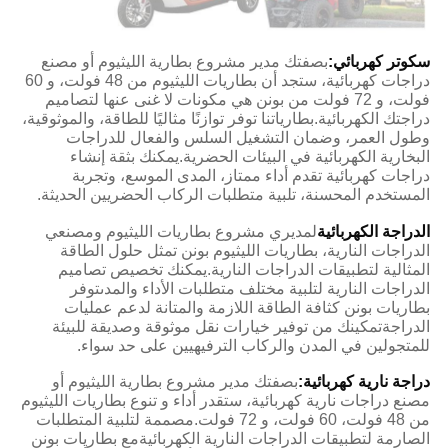
سكوتر كهربائي:
بصفتك مدير مشروع بطارية الليثيوم أو مصنع
دراجات كهربائية، ستجد أن بطاريات الليثيوم من 48 فولت، و 60
فولت، و 72 فولت من بونن هي مكونات لا غنى عنها لتصاميم
دراجتك الكهربائية.بطارياتنا توفر توازنًا مثاليًا للطاقة، والموثوقية،
وطول العمر، وضمان التشغيل السلس والفعال للدراجات
البخارية الكهربائية في البيئات الحضرية.يمكنك بثقة إنشاء
دراجات كهربائية تقدم أداء ممتاز، المدى الموسع، وتجربة
المستخدم المحسنة، تلبية متطلبات الركاب الحضريين الحديثة.
الدراجة الكهربائية
لمديري مشروع بطاريات الليثيوم ومصنعي
الدراجات النارية، بطاريات الليثيوم بونن تمثل حلول الطاقة
المثالية لتطبيقات الدراجات النارية.يمكنك تخصيص تصاميم
الدراجات النارية لتلبية مختلف متطلبات الأداء والمدىتوفر
بطاريات بونن كثافة الطاقة اللازمة والمتانة لدعم عمليات
الدراجةتمكينك من توفير خيارات نقل موثوقة وصديقة للبيئة
للمتجولين في المدن والركاب الترفيهيين على حد سواء.
دراجة نارية كهربائية:
بصفتك مدير مشروع بطارية الليثيوم أو
مصنع دراجات نارية كهربائية، ستقدر أداء و تنوع بطاريات الليثيوم
من 48 فولت، 60 فولت، و 72 فولت.مصممة لتلبية المتطلبات
الصارمة لتطبيقات الدراجات النارية الكهربائيةمع بطاريات بونن