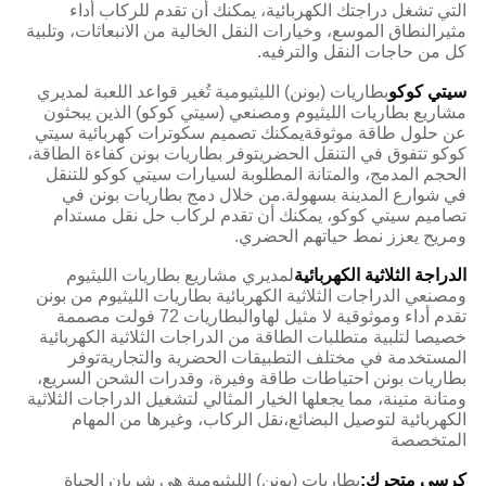
التي تشغل دراجتك الكهربائية، يمكنك أن تقدم للركاب أداء
مثيرالنطاق الموسع، وخيارات النقل الخالية من الانبعاثات، وتلبية
كل من حاجات النقل والترفيه.
سيتي كوكو
بطاريات (بونن) الليثيومية تُغير قواعد اللعبة لمديري
مشاريع بطاريات الليثيوم ومصنعي (سيتي كوكو) الذين يبحثون
عن حلول طاقة موثوقةيمكنك تصميم سكوترات كهربائية سيتي
كوكو تتفوق في التنقل الحضريتوفر بطاريات بونن كفاءة الطاقة،
الحجم المدمج، والمتانة المطلوبة لسيارات سيتي كوكو للتنقل
في شوارع المدينة بسهولة.من خلال دمج بطاريات بونن في
تصاميم سيتي كوكو، يمكنك أن تقدم لركاب حل نقل مستدام
ومريح يعزز نمط حياتهم الحضري.
الدراجة الثلاثية الكهربائية
لمديري مشاريع بطاريات الليثيوم
ومصنعي الدراجات الثلاثية الكهربائية بطاريات الليثيوم من بونن
تقدم أداء وموثوقية لا مثيل لهاوالبطاريات 72 فولت مصممة
خصيصا لتلبية متطلبات الطاقة من الدراجات الثلاثية الكهربائية
المستخدمة في مختلف التطبيقات الحضرية والتجاريةتوفر
بطاريات بونن احتياطات طاقة وفيرة، وقدرات الشحن السريع،
ومتانة متينة، مما يجعلها الخيار المثالي لتشغيل الدراجات الثلاثية
الكهربائية لتوصيل البضائع،نقل الركاب، وغيرها من المهام
المتخصصة
كرسي متحرك:
بطاريات (بونن) الليثيومية هي شريان الحياة