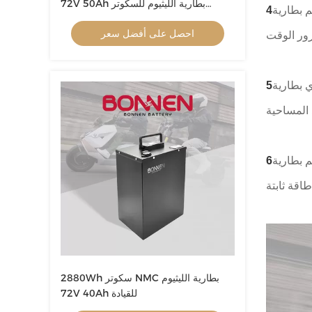
72V 50Ah بطارية الليثيوم للسكوتر
ر حياة دورة طويلة تزيد عن 1500 دورة شحن وتفريغ، مما
الكهربائي
احصل على أفضل سعر
 مضغوط وخفيف الوزن ، مما يسهل تركيبها والتعامل معها ، مما
رفة، وتحافظ على أداء مستقر في كل من البيئات الحارة
2880Wh سكوتر NMC بطارية الليثيوم
72V 40Ah للقيادة