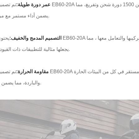
4عمر دورة طويلة:
تم تصميم بطارية EB60-20A من أجل طول العمر، وتوف
يضمن أداء مستمر مع مرور الوقت.
5التصميم المدمج والخفيف:
يحتوي بطارية EB60-20A على تصميم
يجعلها مثالية للتطبيقات ذات القيود المساحية.
6مقاومة الحرارة:
تم تصميم بطارية EB60-20A لتحمل درجات حرارة متط
والباردة، مما يضمن طاقة ثابتة.