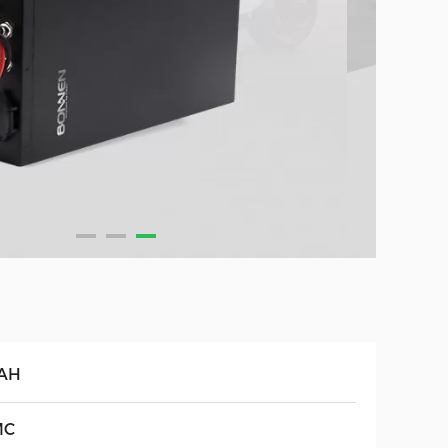
AH
MC