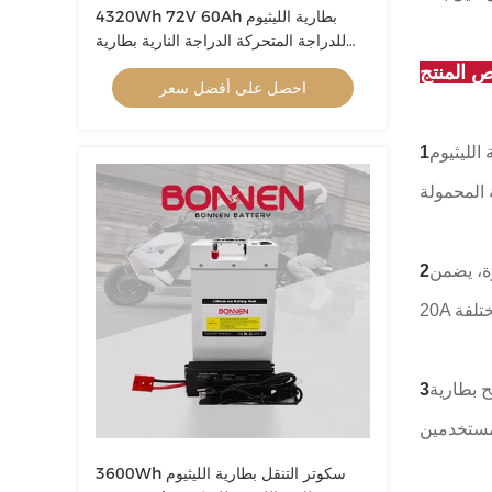
4320Wh 72V 60Ah بطارية الليثيوم
للدراجة المتحركة الدراجة النارية بطارية
الليثيوم للدراجات الثلاثية الكهربائية
 المنتج
احصل على أفضل سعر
يوفر مصدر طاقة قوي ودائم للسيارات الكهربائية
من EB60-
 مما يقلل من وقت
3600Wh سكوتر التنقل بطارية الليثيوم