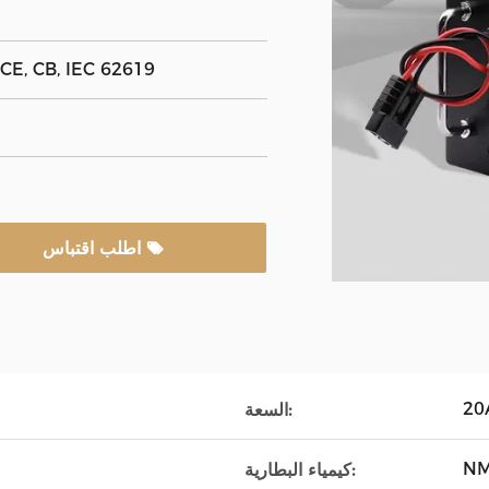
CE, CB, IEC 62619
اطلب اقتباس
20
السعة:
N
كيمياء البطارية: