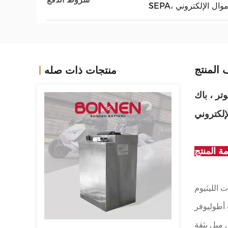
 الأموال الإلكتروني
المنتج
منتجات ذات صله
، سكوتر ، باك
إلكتروني
ة المنتج
موثوقية، وتوفير حل طاقة سلس للدراجات النارية
EB60 الطاقة