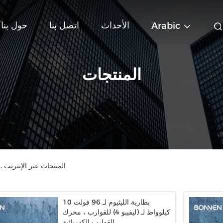
الأحداث
اتصل بنا
حول بنا
Arabic
المنتجات
Hunan Bonnen Battery Technology Co., Ltd. المنتجات عبر الإنترنت
بطارية الليثيوم لـ 96 فولت 10
كيلوواط لـ (ليفيبو 4) للقوارب ، محرك
القوارب الكهربائية