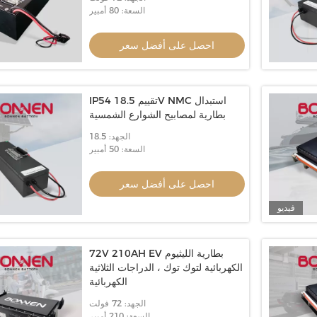
السعة: 80 أمبير
احصل على أفضل سعر
IP54 تقييم 18.5V NMC استبدال
بطارية لمصابيح الشوارع الشمسية
الجهد: 18.5
السعة: 50 أمبير
احصل على أفضل سعر
فيديو
72V 210AH EV بطارية الليثيوم
الكهربائية لتوك توك ، الدراجات الثلاثية
الكهربائية
الجهد: 72 فولت
السعة: 210 أمبير