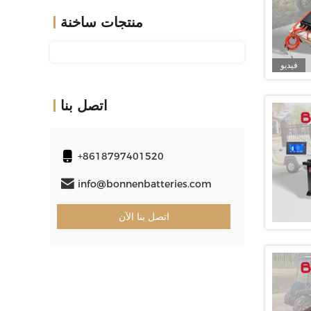
منتجات ساخنة
فيديو
اتصل بنا
+8618797401520
info@bonnenbatteries.com
اتصل بنا الآن