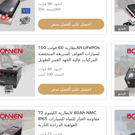
الجهد: 96 فولت
السعة: 304Ah
احصل على أفضل سعر
فيديو
بطارية 60 فولت 100Ah LiFePO4
لسيارات الغولف السريعة المنخفضة
المركبات عالية الجهد العمر الطويل
الجهد: 60 فولت
السعة: 100 أمبير
احصل على أفضل سعر
فيديو
بطارية الليثيوم 72V 80Ah NMC
IP65 مقاومة الغبار للمياه للسيارات
الغولفية الدراجة النارية
الجهد: 72 فولت